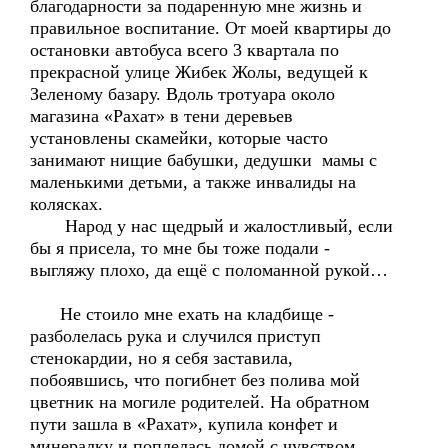
благодарности за подаренную мне жизнь и
правильное воспитание. От моей квартиры до
остановки автобуса всего 3 квартала по
прекрасной улице Жибек Жолы, ведущей к
Зеленому базару. Вдоль тротуара около
магазина «Рахат» в тени деревьев
установлены скамейки, которые часто
занимают нищие бабушки, дедушки мамы с
маленькими детьми, а также инвалиды на
колясках.
Народ у нас щедрый и жалостливый, если
бы я присела, то мне бы тоже подали -
выгляжу плохо, да ещё с поломанной рукой…
Не стоило мне ехать на кладбище -
разболелась рука и случился приступ
стенокардии, но я себя заставила,
побоявшись, что погибнет без полива мой
цветник на могиле родителей. На обратном
пути зашла в «Рахат», купила конфет и
минералку и поплелась домой с чувством