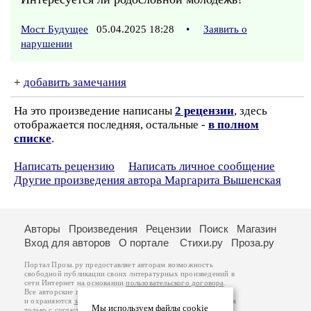
Мост Будущее
05.04.2025 18:28
•
Заявить о
нарушении
+
добавить замечания
На это произведение написаны
2 рецензии
, здесь
отображается последняя, остальные -
в полном
списке
.
Написать рецензию
Написать личное сообщение
Другие произведения автора Маргарита Вышенская
Авторы
Произведения
Рецензии
Поиск
Магазин
Вход для авторов
О портале
Стихи.ру
Проза.ру
Портал Проза.ру предоставляет авторам возможность
свободной публикации своих литературных произведений в
сети Интернет на основании
пользовательского договора
.
Все авторские права на произведения принадлежат авторам
и охраняются
законом
. Перепечатка произведений возможна
Мы используем файлы cookie
только с согласия его автора, к которому вы можете