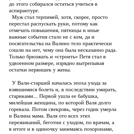
до этого собирался остаться учиться в
аспирантуре.
Муж стал терпимей, хотя, скорее, просто
перестал распускать руки, потому как
отмечать повышения, пятницы и иные
важные события стало не с кем, да и
посягательства на Валино тело практически
сошли на нет, чему она была несказанно рада.
Только брюзжать и «строить» Петя стал в
удвоенном размере, изрядно вытрепывая
остатки нервишек у жены.
У Вали-старшей началась эпоха ухода за
взявшимися болеть и, в последствии умирать,
стариками... Первой ушла ее бабушка,
милейшая женщина, по которой Валя долго
горевала. Потом свекровь, через годик умерла
и Валина мама. Валя ото всех этих
переживаний, беготни с уходом, по врачам, а
в итоге и в одиночку занимаясь похоронами,