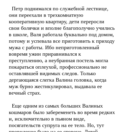
Петр поднимался по служебной лестнице,
они переехали в трехкомнатную
кооперативную квартиру, дети переросли
свои болячки и вполне благополучно учились
в школе, Валя работала буквально под домом,
потому и успевала все приготовить к приходу
мужа с работы. Ибо неприготовленный
вовремя ужин приравнивался к
преступлению, а неубранная постель могла
покараться оплеухой, профессионально не
оставлявшей видимых следов. Только
дергающаяся слегка Валина головка, когда
муж бурно жестикулировал, выдавала ее
вечный страх.
Еще одним из самых больших Валиных
кошмаров было забеременеть во время редких
и, исключительно в пьяном виде,
посягательств супруга на ее тело. Но, тут
провидение было на ее стороне. Детей