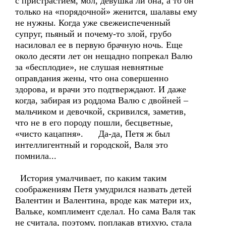
с пристрастием, мол, девушка ли она, а то он
только на «порядочной» женится, шалавы ему
не нужны. Когда уже свежеиспеченный
супруг, пьяный и почему-то злой, грубо
насиловал ее в первую брачную ночь. Еще
около десяти лет он нещадно попрекал Валю
за «бесплодие», не слушая невнятные
оправдания жены, что она совершенно
здорова, и врачи это подтверждают. И даже
когда, забирая из роддома Валю с двойней –
мальчиком и девочкой, скривился, заметив,
что не в его породу пошли, бесцветные,
«чисто кацапня». Да-да, Петя ж был
интеллигентный и городской, Валя это
помнила...
История умалчивает, по каким таким
соображениям Петя умудрился назвать детей
Валентин и Валентина, вроде как матери их,
Вальке, комплимент сделал. Но сама Валя так
не считала, поэтому, поплакав втихую, стала