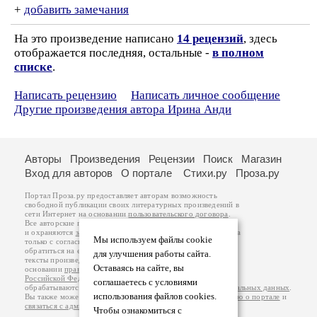
+
добавить замечания
На это произведение написано
14 рецензий
, здесь
отображается последняя, остальные -
в полном
списке
.
Написать рецензию
Написать личное сообщение
Другие произведения автора Ирина Анди
Авторы
Произведения
Рецензии
Поиск
Магазин
Вход для авторов
О портале
Стихи.ру
Проза.ру
Портал Проза.ру предоставляет авторам возможность
свободной публикации своих литературных произведений в
сети Интернет на основании
пользовательского договора
.
Все авторские права на произведения принадлежат авторам
и охраняются
законом
. Перепечатка произведений возможна
Мы используем файлы cookie
только с согласия его автора, к которому вы можете
обратиться на его авторской странице. Ответственность за
для улучшения работы сайта.
тексты произведений авторы несут самостоятельно на
Оставаясь на сайте, вы
основании
правил публикации
и
законодательства
Российской Федерации
. Данные пользователей
соглашаетесь с условиями
обрабатываются на основании
Политики обработки персональных данных
.
использования файлов cookies.
Вы также можете посмотреть более подробную
информацию о портале
и
связаться с администрацией
.
Чтобы ознакомиться с