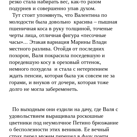
резко стала набирать вес, как-то разом
подурнев и совершенно упав духом.
Тут стоит упомянуть, что Валентина по
молодости была довольно красива – пышная
пшеничная коса в руку толщиной, точеные
черты лица, отличная фигура «песочные
часы»... Этакая вариация Марины Влади
местного разлива. Отойдя от последних
похорон, Валя покрасила поседевшую и
поредевшую косу в ореховый оттенок,
немного похудела и стала с нетерпением
ждать пенсии, которая была уж совсем не за
горами, и внуков от дочери, которая тоже
долго не могла забеременеть.
По выходным они ездили на дачу, где Валя с
удовольствием выращивала роскошные
цветники под неумолчное Петино брюзжание
о бесполезности этих веников. Ее вечный
страх перед мужем перешел в фазу почти