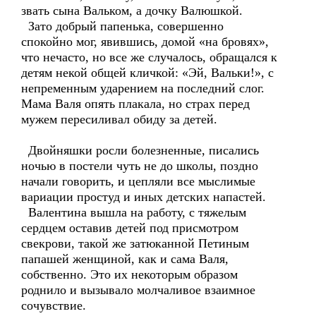
звать сына Вальком, а дочку Валюшкой.
Зато добрый папенька, совершенно
спокойно мог, явившись, домой «на бровях»,
что нечасто, но все же случалось, обращался к
детям некой общей кличкой: «Эй, Вальки!», с
непременным ударением на последний слог.
Мама Валя опять плакала, но страх перед
мужем пересиливал обиду за детей.
Двойняшки росли болезненные, писались
ночью в постели чуть не до школы, поздно
начали говорить, и цепляли все мыслимые
вариации простуд и иных детских напастей.
Валентина вышла на работу, с тяжелым
сердцем оставив детей под присмотром
свекрови, такой же затюканной Петиным
папашей женщиной, как и сама Валя,
собственно. Это их некоторым образом
роднило и вызывало молчаливое взаимное
сочувствие.