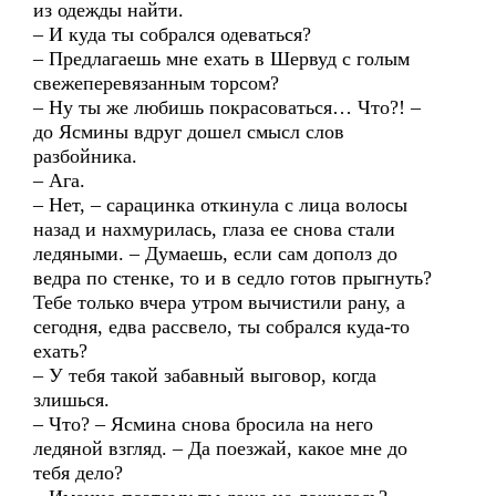
из одежды найти.
– И куда ты собрался одеваться?
– Предлагаешь мне ехать в Шервуд с голым
свежеперевязанным торсом?
– Ну ты же любишь покрасоваться… Что?! –
до Ясмины вдруг дошел смысл слов
разбойника.
– Ага.
– Нет, – сарацинка откинула с лица волосы
назад и нахмурилась, глаза ее снова стали
ледяными. – Думаешь, если сам дополз до
ведра по стенке, то и в седло готов прыгнуть?
Тебе только вчера утром вычистили рану, а
сегодня, едва рассвело, ты собрался куда-то
ехать?
– У тебя такой забавный выговор, когда
злишься.
– Что? – Ясмина снова бросила на него
ледяной взгляд. – Да поезжай, какое мне до
тебя дело?