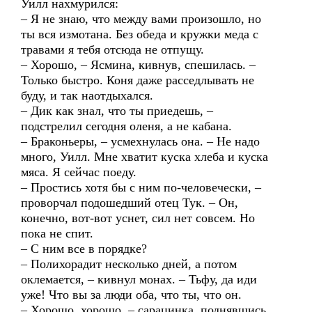
Уилл нахмурился:
– Я не знаю, что между вами произошло, но
ты вся измотана. Без обеда и кружки меда с
травами я тебя отсюда не отпущу.
– Хорошо, – Ясмина, кивнув, спешилась. –
Только быстро. Коня даже расседлывать не
буду, и так наотдыхался.
– Дик как знал, что ты приедешь, –
подстрелил сегодня оленя, а не кабана.
– Браконьеры, – усмехнулась она. – Не надо
много, Уилл. Мне хватит куска хлеба и куска
мяса. Я сейчас поеду.
– Простись хотя бы с ним по-человечески, –
проворчал подошедший отец Тук. – Он,
конечно, вот-вот уснет, сил нет совсем. Но
пока не спит.
– С ним все в порядке?
– Полихорадит несколько дней, а потом
оклемается, – кивнул монах. – Тьфу, да иди
уже! Что вы за люди оба, что ты, что он.
– Хорошо, хорошо, – сарацинка, поднявшись,