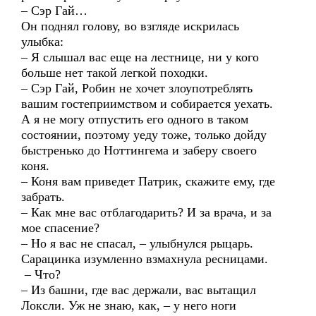
– Сэр Гай…
Он поднял голову, во взгляде искрилась
улыбка:
– Я слышал вас еще на лестнице, ни у кого
больше нет такой легкой походки.
– Сэр Гай, Робин не хочет злоупотреблять
вашим гостеприимством и собирается уехать.
А я не могу отпустить его одного в таком
состоянии, поэтому уеду тоже, только дойду
быстренько до Ноттингема и заберу своего
коня.
– Коня вам приведет Патрик, скажите ему, где
забрать.
– Как мне вас отблагодарить? И за врача, и за
мое спасение?
– Но я вас не спасал, – улыбнулся рыцарь.
Сарацинка изумленно взмахнула ресницами.
– Что?
– Из башни, где вас держали, вас вытащил
Локсли. Уж не знаю, как, – у него ноги