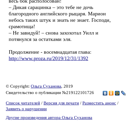
весь бок располосован!
– Дикая сарацинка – это тебе не дочь
благородного английского рыцаря. Марион
небось таких штук и знать не знает. Господи,
срамотища!
– Не завидуй! – снова захохотал Уилл и
потянулся за остатками эля.
Продолжение - восемнадцатая глава:
http://www.proza.ru/2019/12/31/1392
© Copyright:
Ольга Суханова
, 2019
Свидетельство о публикации №219122101726
Список читателей
/
Версия для печати
/
Разместить анонс
/
Заявить о нарушении
Другие произведения автора Ольга Суханова