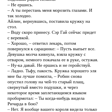
– Не ершись.
– А ты перестань меня морозить глазами. И
так холодно.
Айлин, вернувшись, поставила кружку на
стол.
– Воду скоро принесу. Сэр Гай сейчас придет
с веревкой.
– Хорошо, – ответил лекарь, потом
повернулся к сарацинке: – Пусть выпьет все.
Девушка молча кивнула, взяла кружку с
отваром, немного покачала ее в руке, остужая.
– Ну-ка давай. Не ершись и не геройствуй.
– Ладно. Тьфу, пакость. Кружка хорошего эля
мне бы лучше помогла, – Робин снова
опустил голову на чей-то старый плащ,
свернутый вместо подушки, и через
некоторое время заплетающимся языком
пробормотал: – Ты когда-нибудь видела
Ричарда в бою?
– Нет. Я вообще вашего короля видела только