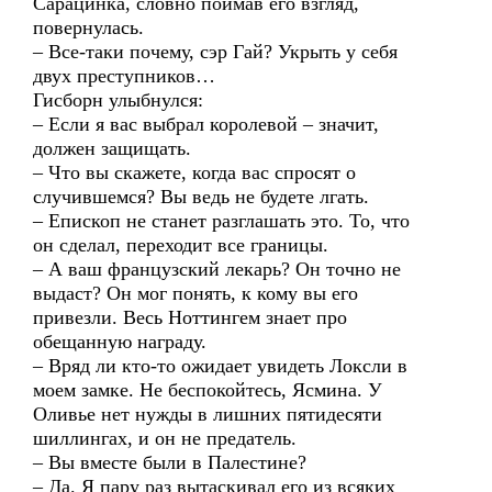
Сарацинка, словно поймав его взгляд,
повернулась.
– Все-таки почему, сэр Гай? Укрыть у себя
двух преступников…
Гисборн улыбнулся:
– Если я вас выбрал королевой – значит,
должен защищать.
– Что вы скажете, когда вас спросят о
случившемся? Вы ведь не будете лгать.
– Епископ не станет разглашать это. То, что
он сделал, переходит все границы.
– А ваш французский лекарь? Он точно не
выдаст? Он мог понять, к кому вы его
привезли. Весь Ноттингем знает про
обещанную награду.
– Вряд ли кто-то ожидает увидеть Локсли в
моем замке. Не беспокойтесь, Ясмина. У
Оливье нет нужды в лишних пятидесяти
шиллингах, и он не предатель.
– Вы вместе были в Палестине?
– Да. Я пару раз вытаскивал его из всяких