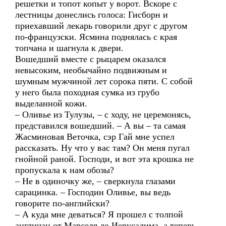
решетки и топот копыт у ворот. Вскоре с
лестницы донеслись голоса: Гисборн и
приехавший лекарь говорили друг с другом
по-французски. Ясмина поднялась с края
топчана и шагнула к двери.
Вошедший вместе с рыцарем оказался
невысоким, необычайно подвижным и
шумным мужчиной лет сорока пяти. С собой
у него была походная сумка из грубо
выделанной кожи.
– Оливье из Тулузы, – с ходу, не церемонясь,
представился вошедший. – А вы – та самая
Жасминовая Веточка, сэр Гай мне успел
рассказать. Ну что у вас там? Он меня пугал
гнойной раной. Господи, и вот эта крошка не
пропускала к нам обозы?
– Не в одиночку же, – сверкнула глазами
сарацинка. – Господин Оливье, вы ведь
говорите по-английски?
– А куда мне деваться? Я прошел с толпой
англичан от Марселя до Иерусалима, а теперь