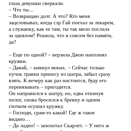
глаза девушки сверкали.
– Что ты…
– Возвращаю долг. А что? Кто меня
зацеловывал, когда сэр Гай поехал за лекарем,
а служанку, как ее там, ты так мило послала
за одеялом? Решила, что я совсем без памяти,
да?
– Еще по одной? – верзила Джон наполнял
кружки.
– Давай, – кивнул монах. – Сейчас только
пучок травки принесу из шатра, забыл сразу
взять. К вечеру как раз настоится, буду его
перевязывать – пригодится.
Он направился к шатру, но, едва откинув
полог, снова бросился к бревну и одним
глотком осушил кружку.
– Господи, срам-то какой! Где ж такое
видано…
– Да ладно! – захохотал Скарлет. – У него ж