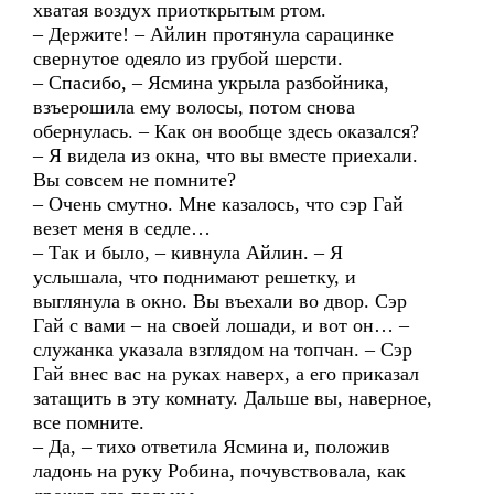
хватая воздух приоткрытым ртом.
– Держите! – Айлин протянула сарацинке
свернутое одеяло из грубой шерсти.
– Спасибо, – Ясмина укрыла разбойника,
взъерошила ему волосы, потом снова
обернулась. – Как он вообще здесь оказался?
– Я видела из окна, что вы вместе приехали.
Вы совсем не помните?
– Очень смутно. Мне казалось, что сэр Гай
везет меня в седле…
– Так и было, – кивнула Айлин. – Я
услышала, что поднимают решетку, и
выглянула в окно. Вы въехали во двор. Сэр
Гай с вами – на своей лошади, и вот он… –
служанка указала взглядом на топчан. – Сэр
Гай внес вас на руках наверх, а его приказал
затащить в эту комнату. Дальше вы, наверное,
все помните.
– Да, – тихо ответила Ясмина и, положив
ладонь на руку Робина, почувствовала, как