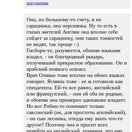
нарушении
Она, по большому-то счету, и не
сарацинка, она персиянка. Ну то есть в
глазах жителей Англии она вполне себе
сойдет за сарацинку, они таких тонкостей
не видят, так проще :-)
Гисборн-то, разумеется, обоими языками
владел, - он благородный рыцарь,
получивший прекрасное образование. Он и
арабский немного освоил.
Врач Оливье тоже вполне на обоих языках
говорит. Ясмина тоже - ее ж готовили как
спецагента. Ей-то все равно, английский
или французский, - они ей оба не родные,
и обоими она примерно одинаково владеет.
Но вот Робин-то понимает только
саксонский (ок, для простоты агнлийский),
- он сын лесника, откуда ему знать что-то
другое? Поэтому она и просит всех
перейти на английский, понимая, что ему