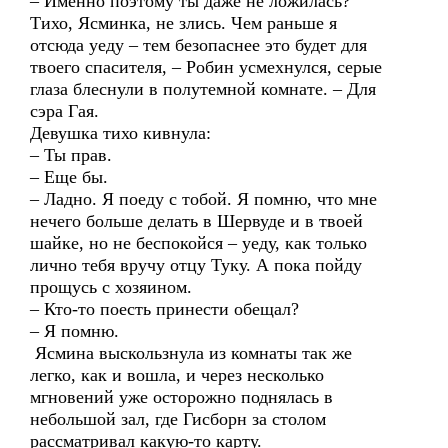
– Именно поэтому ты даже не ложилась?
Тихо, Ясминка, не злись. Чем раньше я
отсюда уеду – тем безопаснее это будет для
твоего спасителя, – Робин усмехнулся, серые
глаза блеснули в полутемной комнате. – Для
сэра Гая.
Девушка тихо кивнула:
– Ты прав.
– Еще бы.
– Ладно. Я поеду с тобой. Я помню, что мне
нечего больше делать в Шервуде и в твоей
шайке, но не беспокойся – уеду, как только
лично тебя вручу отцу Туку. А пока пойду
прощусь с хозяином.
– Кто-то поесть принести обещал?
– Я помню.
Ясмина выскользнула из комнаты так же
легко, как и вошла, и через несколько
мгновений уже осторожно поднялась в
небольшой зал, где Гисборн за столом
рассматривал какую-то карту.