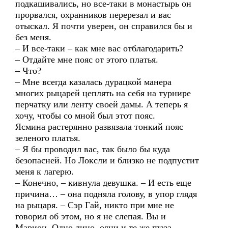
подкашивались, но все-таки в монастырь он
прорвался, охранников перерезал и вас
отыскал. Я почти уверен, он справился бы и
без меня.
– И все-таки – как мне вас отблагодарить?
– Отдайте мне пояс от этого платья.
– Что?
– Мне всегда казалась дурацкой манера
многих рыцарей цеплять на себя на турнире
перчатку или ленту своей дамы. А теперь я
хочу, чтобы со мной был этот пояс.
Ясмина растерянно развязала тонкий пояс
зеленого платья.
– Я бы проводил вас, так было бы куда
безопасней. Но Локсли и близко не подпустит
меня к лагерю.
– Конечно, – кивнула девушка. – И есть еще
причина… – она подняла голову, в упор глядя
на рыцаря. – Сэр Гай, никто при мне не
говорил об этом, но я не слепая. Вы и
Марион. Одно лицо, одни и те же глаза,