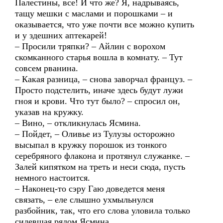
Палестины, все! И что же? Я, надрываясь,
тащу мешки с маслами и порошками – и
оказывается, что уже почти все можно купить
и у здешних аптекарей!
– Просили тряпки? – Айлин с ворохом
скомканного старья вошла в комнату. – Тут
совсем рванина.
– Какая разница, – снова заворчал француз. –
Просто подстелить, иначе здесь будут лужи
гноя и крови. Что тут было? – спросил он,
указав на кружку.
– Вино, – откликнулась Ясмина.
– Пойдет, – Оливье из Тулузы осторожно
высыпал в кружку порошок из тонкого
серебряного флакона и протянул служанке. –
Залей кипятком на треть и неси сюда, пусть
немного настоится.
– Наконец-то сэру Гаю доведется меня
связать, – еле слышно ухмыльнулся
разбойник, так, что его слова уловила только
сидевшая рядом Ясмина.