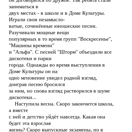
он договорился по дружбе. Так ребята стали
заниматься в
двух местах - в школе и в Доме Культуры.
Играли свои незамысло-
ватые, сочинённые юношеские песни.
Разучивали мощные вещи
популярных в то время групп "Воскресенье",
"Машины времени"
и "Альфа". С песней "Шторм" объездили все
дискотеки и парки
города. Однажды во время выступления в
Доме Культуры он на
одно мгновение увидел родной взгляд,
доиграв песню бросился
за ним, но снова взгляд растворился в шуме
дискотеки...
Наступила весна. Скоро закончится школа,
а вместе
с ней и детство уйдёт навсегда. Какая она
будет эта взрослая
жизнь? Скоро выпускные экзамены, но в