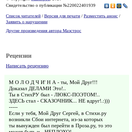
Свидетельство о публикации №220022401939
Список читателей
/
Версия для печати
/
Разместить анонс
/
Заявить о нарушении
Другие произведения автора Маэстрос
Рецензии
Написать рецензию
М О Л О Д Ч И' Н А - ты, Мой Друг!!!
Доказал ДЕЛАМИ Это!..
Ты в СтихРУ был - ЛЮКС-ПОЭТОМ!..
ЗДЕСЬ стал - СКАЗОЧНИК... НЕ вдруг!.:)))
-----
Если у тебя, Мой Друг Сергей, в Стихи.ру
возникли Сбои интернета, из-за которых
ты вынужден был перейти в Проза.ру, то это
может быть и - НЕПЛОХО!