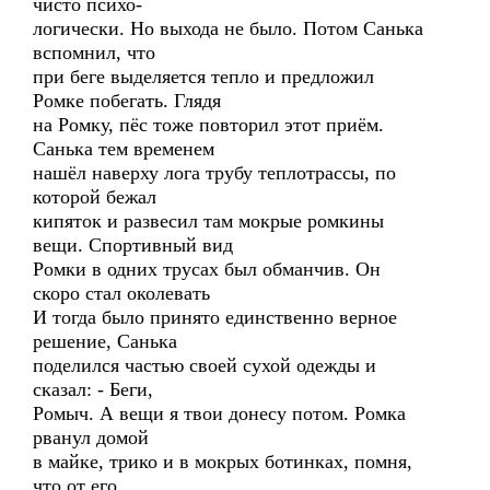
чисто психо-
логически. Но выхода не было. Потом Санька
вспомнил, что
при беге выделяется тепло и предложил
Ромке побегать. Глядя
на Ромку, пёс тоже повторил этот приём.
Санька тем временем
нашёл наверху лога трубу теплотрассы, по
которой бежал
кипяток и развесил там мокрые ромкины
вещи. Спортивный вид
Ромки в одних трусах был обманчив. Он
скоро стал околевать
И тогда было принято единственно верное
решение, Санька
поделился частью своей сухой одежды и
сказал: - Беги,
Ромыч. А вещи я твои донесу потом. Ромка
рванул домой
в майке, трико и в мокрых ботинках, помня,
что от его