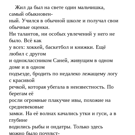
Жил да был на свете один мальчишка,
самый обыкновен-
ный. Учился в обычной школе и получал свои
обычные оценки.
Ни талантов, ни особых увлечений у него не
было. Всё как
у всех: хоккей, баскетбол и книжки. Ещё
любил с другом
и одноклассником Саней, живущим в одном
доме и в одном
подъезде, бродить по недалеко лежащему логу
с красивой
речкой, которая убегала в неизвестность. По
берегам её
росли огромные плакучие ивы, похожие на
средневековые
замки. На её волнах качались утки и гуси, а в
глубине
водились рыбы и ондатры. Только здесь
можно было почувст-