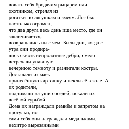
вовать себя бродячим рыцарем или
охотником, стреляя из
рогатки по лягушкам и змеям. Лог был
настолько огромен,
что два друга весь день ища место, где он
заканчивается,
возвращались ни с чем. Были дни, когда с
утра они продира-
лись сквозь непролазные дебри, смело
встречали упавшую
вечернюю темноту и разжигали костры.
Доставали из маек
принесённую картошку и пекли её в золе. А
их родители,
поднимали на уши соседей, искали их
весёлой гурьбой.
Дома их награждали ремнём и запретом на
прогулки, но
сами себя они награждали медальками,
нехитро вырезанными