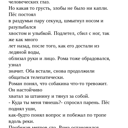
человеческих глаз.
Но какая то грусть, злобы не было ни капли.
Пёс постоял
в раздумьи пару секунд, шмыгнул носом и
разулыбался
хвостом и улыбкой. Подлетел, сбил с ног, так
же как много
лет назад, после того, как его достали из
ледяной воды,
облизал руки и лицо. Рома тоже обрадовался,
узнал
значит. Оба встали, снова продолжили
общаться телепатически.
Роман понял, что собакина что-то тревожит.
Он настойчиво
хватал за штанину и тянул за собой.
- Куда ты меня тянешь?- спросил парень. Пёс
поднял уши,
как-будто понял вопрос и побежал по тропе
вдоль реки.
Пробежав метров сто, Рома остановился,