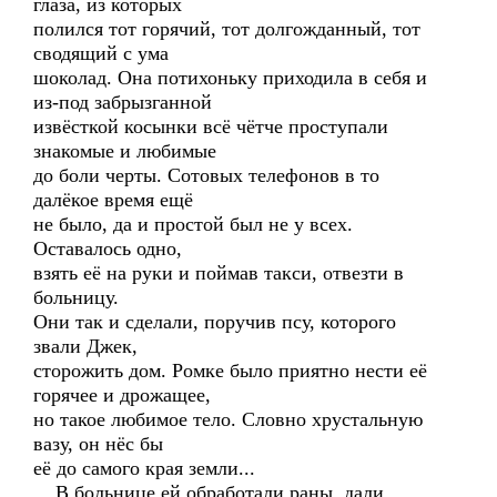
глаза, из которых
полился тот горячий, тот долгожданный, тот
сводящий с ума
шоколад. Она потихоньку приходила в себя и
из-под забрызганной
извёсткой косынки всё чётче проступали
знакомые и любимые
до боли черты. Сотовых телефонов в то
далёкое время ещё
не было, да и простой был не у всех.
Оставалось одно,
взять её на руки и поймав такси, отвезти в
больницу.
Они так и сделали, поручив псу, которого
звали Джек,
сторожить дом. Ромке было приятно нести её
горячее и дрожащее,
но такое любимое тело. Словно хрустальную
вазу, он нёс бы
её до самого края земли...
В больнице ей обработали раны, дали