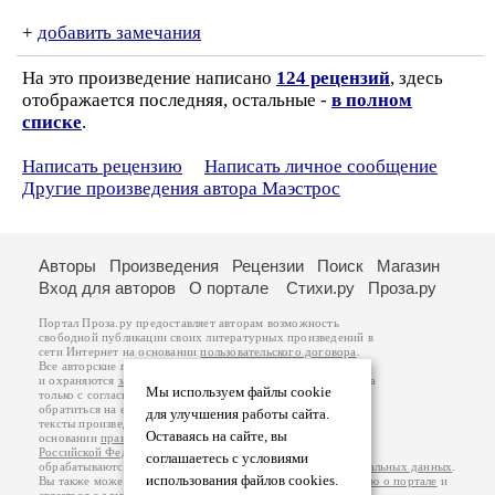
+
добавить замечания
На это произведение написано
124 рецензий
, здесь
отображается последняя, остальные -
в полном
списке
.
Написать рецензию
Написать личное сообщение
Другие произведения автора Маэстрос
Авторы
Произведения
Рецензии
Поиск
Магазин
Вход для авторов
О портале
Стихи.ру
Проза.ру
Портал Проза.ру предоставляет авторам возможность
свободной публикации своих литературных произведений в
сети Интернет на основании
пользовательского договора
.
Все авторские права на произведения принадлежат авторам
и охраняются
законом
. Перепечатка произведений возможна
Мы используем файлы cookie
только с согласия его автора, к которому вы можете
обратиться на его авторской странице. Ответственность за
для улучшения работы сайта.
тексты произведений авторы несут самостоятельно на
Оставаясь на сайте, вы
основании
правил публикации
и
законодательства
Российской Федерации
. Данные пользователей
соглашаетесь с условиями
обрабатываются на основании
Политики обработки персональных данных
.
использования файлов cookies.
Вы также можете посмотреть более подробную
информацию о портале
и