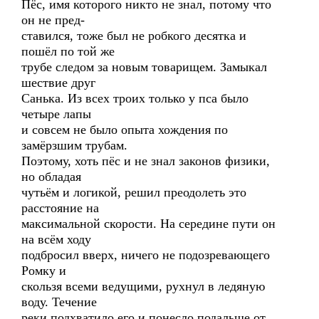
Пёс, имя которого никто не знал, потому что
он не пред-
ставился, тоже был не робкого десятка и
пошёл по той же
трубе следом за новым товарищем. Замыкал
шествие друг
Санька. Из всех троих только у пса было
четыре лапы
и совсем не было опыта хождения по
замёрзшим трубам.
Поэтому, хоть пёс и не знал законов физики,
но обладая
чутьём и логикой, решил преодолеть это
расстояние на
максимальной скорости. На середине пути он
на всём ходу
подбросил вверх, ничего не подозревающего
Ромку и
скользя всеми ведущими, рухнул в ледяную
воду. Течение
реки подхватило его и понесло подальше от