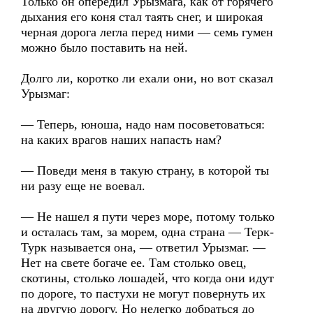
Только он опередил Урызмага, как от горячего
дыхания его коня стал таять снег, и широкая
черная дорога легла перед ними — семь гумен
можно было поставить на ней.
Долго ли, коротко ли ехали они, но вот сказал
Урызмаг:
— Теперь, юноша, надо нам посоветоваться:
на каких врагов наших напасть нам?
— Поведи меня в такую страну, в которой ты
ни разу еще не воевал.
— Не нашел я пути через море, потому только
и осталась там, за морем, одна страна — Терк-
Турк называется она, — ответил Урызмаг. —
Нет на свете богаче ее. Там столько овец,
скотины, столько лошадей, что когда они идут
по дороге, то пастухи не могут повернуть их
на другую дорогу. Но нелегко добраться до