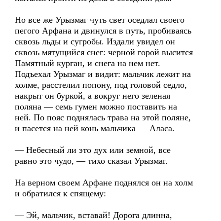
Но все же Урызмаг чуть свет оседлал своего
пегого Арфана и двинулся в путь, пробиваясь
сквозь льды и сугробы. Издали увидел он
сквозь мятущийся снег: черной горой высится
Памятный курган, и снега на нем нет.
Подъехал Урызмаг и видит: мальчик лежит на
холме, расстелил попону, под головой седло,
накрыт он буркой, а вокруг него зеленая
поляна — семь гумен можно поставить на
ней. По пояс поднялась трава на этой поляне,
и пасется на ней конь мальчика — Аласа.
— Небесный ли это дух или земной, все
равно это чудо, — тихо сказал Урызмаг.
На верном своем Арфане поднялся он на холм
и обратился к спящему:
— Эй, мальчик, вставай! Дорога длинна,