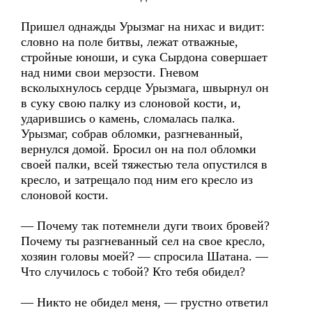
Пришел однажды Урызмаг на нихас и видит:
словно на поле битвы, лежат отважные,
стройные юноши, и сука Сырдона совершает
над ними свои мерзости. Гневом
всколыхнулось сердце Урызмага, швырнул он
в суку свою палку из слоновой кости, и,
ударившись о камень, сломалась палка.
Урызмаг, собрав обломки, разгневанный,
вернулся домой. Бросил он на пол обломки
своей палки, всей тяжестью тела опустился в
кресло, и затрещало под ним его кресло из
слоновой кости.
— Почему так потемнели дуги твоих бровей?
Почему ты разгневанный сел на свое кресло,
хозяин головы моей? — спросила Шатана. —
Что случилось с тобой? Кто тебя обидел?
— Никто не обидел меня, — грустно ответил