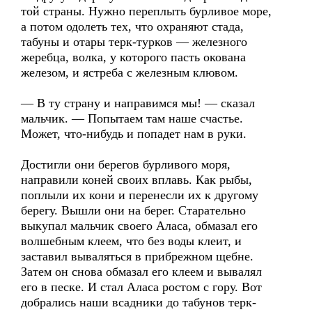
той страны. Нужно переплыть бурливое море,
а потом одолеть тех, что охраняют стада,
табуны и отары терк-турков — железного
жеребца, волка, у которого пасть окована
железом, и ястреба с железным клювом.
— В ту страну и направимся мы! — сказал
мальчик. — Попытаем там наше счастье.
Может, что-нибудь и попадет нам в руки.
Достигли они берегов бурливого моря,
направили коней своих вплавь. Как рыбы,
поплыли их кони и перенесли их к другому
берегу. Вышли они на берег. Старательно
выкупал мальчик своего Аласа, обмазал его
волшебным клеем, что без воды клеит, и
заставил вываляться в прибрежном щебне.
Затем он снова обмазал его клеем и вывалял
его в песке. И стал Аласа ростом с гору. Вот
добрались наши всадники до табунов терк-