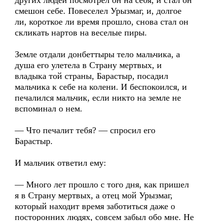
других людей посмотрел он на себя, и стал он
смешон себе. Повеселел Урызмаг, и, долгое
ли, короткое ли время прошло, снова стал он
скликать нартов на веселые пиры.
Земле отдали донбеттыры тело мальчика, а
душа его улетела в Страну мертвых, и
владыка той страны, Барастыр, посадил
мальчика к себе на колени. И беспокоился, и
печалился мальчик, если никто на земле не
вспоминал о нем.
— Что печалит тебя? — спросил его
Барастыр.
И мальчик ответил ему:
— Много лет прошло с того дня, как пришел
я в Страну мертвых, а отец мой Урызмаг,
который находит время заботиться даже о
посторонних людях, совсем забыл обо мне. Не