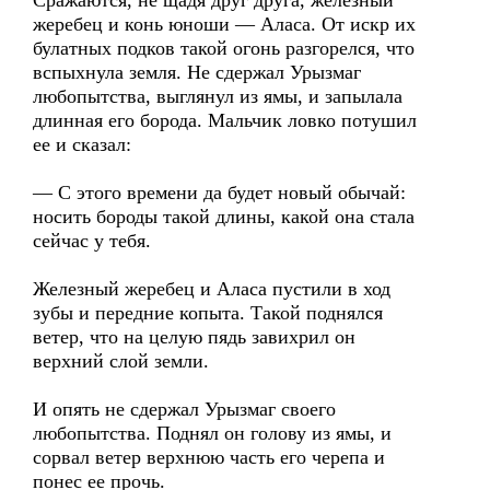
Сражаются, не щадя друг друга, железный
жеребец и конь юноши — Аласа. От искр их
булатных подков такой огонь разгорелся, что
вспыхнула земля. Не сдержал Урызмаг
любопытства, выглянул из ямы, и запылала
длинная его борода. Мальчик ловко потушил
ее и сказал:
— С этого времени да будет новый обычай:
носить бороды такой длины, какой она стала
сейчас у тебя.
Железный жеребец и Аласа пустили в ход
зубы и передние копыта. Такой поднялся
ветер, что на целую пядь завихрил он
верхний слой земли.
И опять не сдержал Урызмаг своего
любопытства. Поднял он голову из ямы, и
сорвал ветер верхнюю часть его черепа и
понес ее прочь.