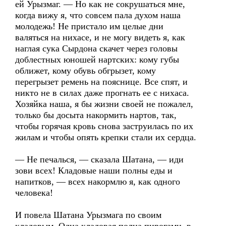
ей Урызмаг. — Но как не сокрушаться мне,
когда вижу я, что совсем пала духом наша
молодежь! Не пристало им целые дни
валяться на нихасе, и не могу видеть я, как
наглая сука Сырдона скачет через головы
доблестных юношей нартских: кому губы
оближет, кому обувь обгрызет, кому
перегрызет ремень на пояснице. Все спят, и
никто не в силах даже прогнать ее с нихаса.
Хозяйка наша, я бы жизни своей не пожалел,
только бы досыта накормить нартов, так,
чтобы горячая кровь снова заструилась по их
жилам и чтобы опять крепки стали их сердца.
— Не печалься, — сказала Шатана, — иди
зови всех! Кладовые наши полны еды и
напитков, — всех накормлю я, как одного
человека!
И повела Шатана Урызмага по своим