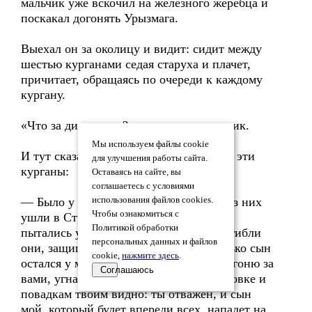
мальчик уже вскочил на железного жеребца и
поскакал догонять Урызмага.
Выехал он за околицу и видит: сидит между
шестью курганами седая старуха и плачет,
причитает, обращаясь по очереди к каждому
кургану.
«Что за диво такое?» — подумал мальчик.
Мы используем файлы cookie
И тут сказала ему старуха, указывая на эти
для улучшения работы сайта.
курганы:
Оставаясь на сайте, вы
соглашаетесь с условиями
— Было у меня семь сыновей. Шесть из них
использования файлов cookies.
Чтобы ознакомиться с
ушли в Страну мертвых. Когда враги
Политикой обработки
пытались угнать стада терк-турков, погибли
персональных данных и файлов
они, защищая их достояние. Один только сын
cookie,
нажмите здесь
.
остался у меня. Знаю, поскачет он в погоню за
Соглашаюсь
вами, угнавшими наши стада. По сноровке и
повадкам твоим видно: ты отважен, и сын
мой, который будет впереди всех, нападет на