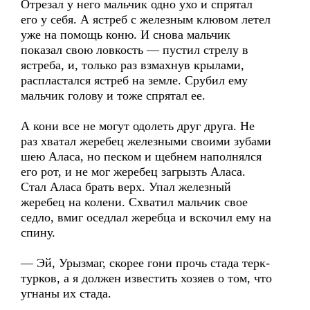
Отрезал у него мальчик одно ухо и спрятал
его у себя. А ястреб с железным клювом летел
уже на помощь коню. И снова мальчик
показал свою ловкость — пустил стрелу в
ястреба, и, только раз взмахнув крылами,
распластался ястреб на земле. Срубил ему
мальчик голову и тоже спрятал ее.
А кони все не могут одолеть друг друга. Не
раз хватал жеребец железными своими зубами
шею Аласа, но песком и щебнем наполнялся
его рот, и не мог жеребец загрызть Аласа.
Стал Аласа брать верх. Упал железный
жеребец на колени. Схватил мальчик свое
седло, вмиг оседлал жеребца и вскочил ему на
спину.
— Эй, Урызмаг, скорее гони прочь стада терк-
турков, а я должен известить хозяев о том, что
угнаны их стада.