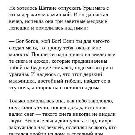
Не хотелось Шатане отпускать Урызмага с
этим дерзким мальчишкой. И когда настал
вечер, испекла она три заветные медовые
лепешки и помолилась над ними:
— Бог богов, мой Бог! Если ты для чего-то
создал меня, то прошу тебя, окажи мне
милость! Пошли сегодня ночью на землю все
те снега и дожди, которые предназначены
тобой на будущие семь лет, подыми вихри и
ураганы. И надеюсь я, что этот дерзкий
мальчишка, достойный гибели, найдет ее в
эту ночь, а старик наш останется дома.
Только помолилась она, как небо заволокло,
опустились тучи, пошел дождь, всю ночь
валил снег — такого снега никогда не видели
люди. Вековые льды двинулись с гор, вихрь
закружился над землей, ослепляя всякого, кто
пытался пройти из дома в соседний дом.