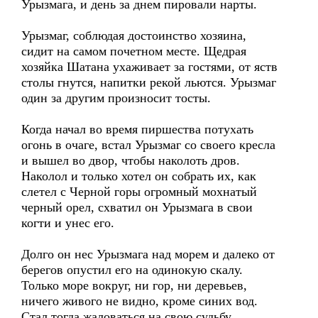
Урызмага, и день за днем пировали нарты.
Урызмаг, соблюдая достоинство хозяина,
сидит на самом почетном месте. Щедрая
хозяйка Шатана ухаживает за гостями, от яств
столы гнутся, напитки рекой льются. Урызмаг
один за другим произносит тосты.
Когда начал во время пиршества потухать
огонь в очаге, встал Урызмаг со своего кресла
и вышел во двор, чтобы наколоть дров.
Наколол и только хотел он собрать их, как
слетел с Черной горы огромный мохнатый
черный орел, схватил он Урызмага в свои
когти и унес его.
Долго он нес Урызмага над морем и далеко от
берегов опустил его на одинокую скалу.
Только море вокруг, ни гор, ни деревьев,
ничего живого не видно, кроме синих вод.
Стал тогда жаловаться на свою судьбу