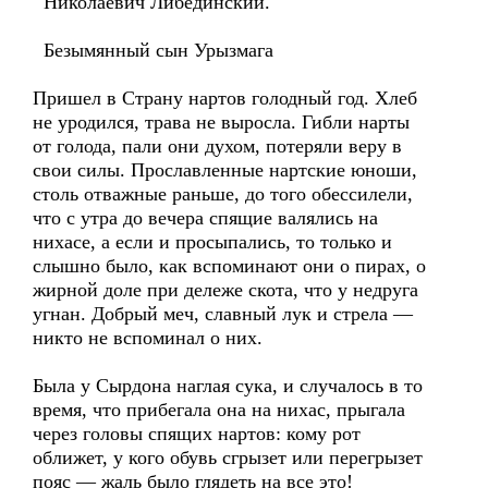
Николаевич Либединский.
Безымянный сын Урызмага
Пришел в Страну нартов голодный год. Хлеб
не уродился, трава не выросла. Гибли нарты
от голода, пали они духом, потеряли веру в
свои силы. Прославленные нартские юноши,
столь отважные раньше, до того обессилели,
что с утра до вечера спящие валялись на
нихасе, а если и просыпались, то только и
слышно было, как вспоминают они о пирах, о
жирной доле при дележе скота, что у недруга
угнан. Добрый меч, славный лук и стрела —
никто не вспоминал о них.
Была у Сырдона наглая сука, и случалось в то
время, что прибегала она на нихас, прыгала
через головы спящих нартов: кому рот
оближет, у кого обувь сгрызет или перегрызет
пояс — жаль было глядеть на все это!