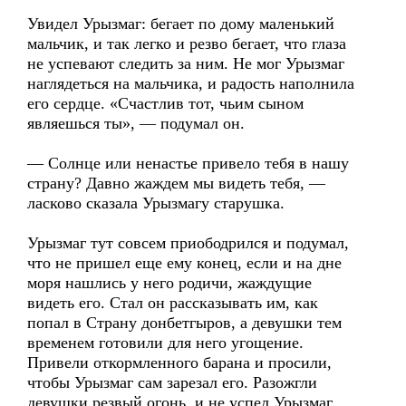
Увидел Урызмаг: бегает по дому маленький
мальчик, и так легко и резво бегает, что глаза
не успевают следить за ним. Не мог Урызмаг
наглядеться на мальчика, и радость наполнила
его сердце. «Счастлив тот, чьим сыном
являешься ты», — подумал он.
— Солнце или ненастье привело тебя в нашу
страну? Давно жаждем мы видеть тебя, —
ласково сказала Урызмагу старушка.
Урызмаг тут совсем приободрился и подумал,
что не пришел еще ему конец, если и на дне
моря нашлись у него родичи, жаждущие
видеть его. Стал он рассказывать им, как
попал в Страну донбетгыров, а девушки тем
временем готовили для него угощение.
Привели откормленного барана и просили,
чтобы Урызмаг сам зарезал его. Разожгли
девушки резвый огонь, и не успел Урызмаг