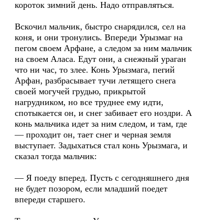
короток зимний день. Надо отправляться.
Вскочил мальчик, быстро снарядился, сел на
коня, и они тронулись. Впереди Урызмаг на
пегом своем Арфане, а следом за ним мальчик
на своем Аласа. Едут они, а снежный ураган
что ни час, то злее. Конь Урызмага, пегий
Арфан, разбрасывает тучи летящего снега
своей могучей грудью, прикрытой
нагрудником, но все труднее ему идти,
спотыкается он, и снег забивает его ноздри. А
конь мальчика идет за ним следом, и там, где
— проходит он, тает снег и черная земля
выступает. Задыхаться стал конь Урызмага, и
сказал тогда мальчик:
— Я поеду вперед. Пусть с сегодняшнего дня
не будет позором, если младший поедет
впереди старшего.