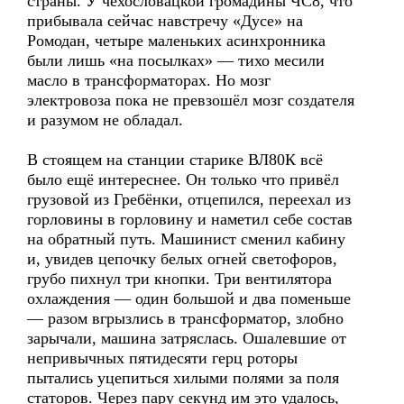
страны. У чехословацкой громадины ЧС8, что
прибывала сейчас навстречу «Дусе» на
Ромодан, четыре маленьких асинхронника
были лишь «на посылках» — тихо месили
масло в трансформаторах. Но мозг
электровоза пока не превзошёл мозг создателя
и разумом не обладал.
В стоящем на станции старике ВЛ80К всё
было ещё интереснее. Он только что привёл
грузовой из Гребёнки, отцепился, переехал из
горловины в горловину и наметил себе состав
на обратный путь. Машинист сменил кабину
и, увидев цепочку белых огней светофоров,
грубо пихнул три кнопки. Три вентилятора
охлаждения — один большой и два поменьше
— разом вгрызлись в трансформатор, злобно
зарычали, машина затряслась. Ошалевшие от
непривычных пятидесяти герц роторы
пытались уцепиться хилыми полями за поля
статоров. Через пару секунд им это удалось,