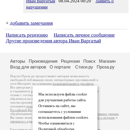
Иван Варгатый
08.04.2024 00:20
Заявить о
нарушении
+
добавить замечания
Написать рецензию
Написать личное сообщение
Другие произведения автора Иван Варгатый
Авторы
Произведения
Рецензии
Поиск
Магазин
Вход для авторов
О портале
Стихи.ру
Проза.ру
Портал Проза.ру предоставляет авторам возможность
свободной публикации своих литературных произведений в
сети Интернет на основании
пользовательского договора
.
Все авторские права на произведения принадлежат авторам
и охраняются
законом
. Перепечатка произведений возможна
Мы используем файлы cookie
только с согласия его автора, к которому вы можете
обратиться на его авторской странице. Ответственность за
для улучшения работы сайта.
тексты произведений авторы несут самостоятельно на
Оставаясь на сайте, вы
основании
правил публикации
и
законодательства
Российской Федерации
. Данные пользователей
соглашаетесь с условиями
обрабатываются на основании
Политики обработки персональных данных
.
использования файлов cookies.
Вы также можете посмотреть более подробную
информацию о портале
и
связаться с администрацией
.
Чтобы ознакомиться с
Политикой обработки
Ежедневная аудитория портала Проза.ру – порядка 100 тысяч