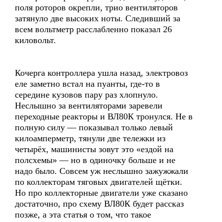
поля роторов окрепли, трио вентиляторов
затянуло две высоких ноты. Следивший за
всем вольтметр расслабленно показал 26
киловольт.
Кочерга контроллера ушла назад, электровоз
еле заметно встал на пуанты, где-то в
середине кузовов пару раз хлопнуло.
Неслышно за вентиляторами заревели
переходные реакторы и ВЛ80К тронулся. Не в
полную силу — показывал только левый
килоамперметр, тянули две тележки из
четырёх, машинисты зовут это «ездой на
полсхемы» — но в одиночку больше и не
надо было. Совсем уж неслышно зажужжали
по коллекторам тяговых двигателей щётки.
Но про коллекторные двигатели уже сказано
достаточно, про схему ВЛ80К будет рассказ
позже, а эта статья о том, что такое