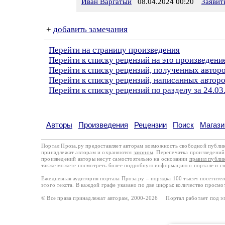
Иван Варгатый
08.04.2024 00:20
Заявит
+
добавить замечания
Перейти на страницу произведения
Перейти к списку рецензий на это произведени
Перейти к списку рецензий, полученных автор
Перейти к списку рецензий, написанных автор
Перейти к списку рецензий по разделу за 24.03
Авторы
Произведения
Рецензии
Поиск
Магази
Портал Проза.ру предоставляет авторам возможность свободной публи
принадлежат авторам и охраняются
законом
. Перепечатка произведений 
произведений авторы несут самостоятельно на основании
правил публи
также можете посмотреть более подробную
информацию о портале
и
с
Ежедневная аудитория портала Проза.ру – порядка 100 тысяч посетите
этого текста. В каждой графе указано по две цифры: количество просмо
© Все права принадлежат авторам, 2000-2026 Портал работает под 