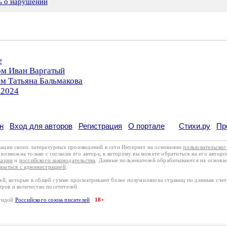
ь о нарушении
е
ом Иван Варгатый
ом Татьяна Бальмакова
.2024
н
Вход для авторов
Регистрация
О портале
Стихи.ру
Пр
кации своих литературных произведений в сети Интернет на основании
пользовательско
возможна только с согласия его автора, к которому вы можете обратиться на его авторс
кации
и
российского законодательства
. Данные пользователей обрабатываются на основ
вязаться с администрацией
.
лей, которые в общей сумме просматривают более полумиллиона страниц по данным сче
тров и количество посетителей.
эгидой
Российского союза писателей
18+