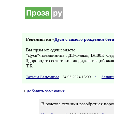
Рецензия на «
Дуся с самого рождения бега
Вы прям их одушевляете.
"Дуся"-племянница , ДЭ-1-дядя, ВЛ80К -дед
Здорово,что есть такие люди,как вы ,обож
Т.Б.
Татьяна Бальмакова
24.03.2024 15:09
•
Заявит
+
добавить замечания
В родстве техники разобраться поро