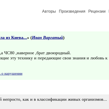
Авторы
Произведения
Рецензии
ла из Киева...
» (
Иван Варгатый
)
,а ЧС80 ,наверное ,брат двоюродный.
ающие эту технику и передающие свои знания и любовь к
ь о нарушении
й непросто, как и в классификации живых организмов...