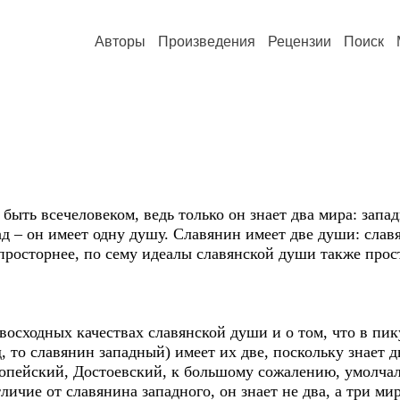
Авторы
Произведения
Рецензии
Поиск
ыть всечеловеком, ведь только он знает два мира: запа
пад – он имеет одну душу. Славянин имеет две души: сла
 просторнее, по сему идеалы славянской души также прост
сходных качествах славянской души и о том, что в пик
д, то славянин западный) имеет их две, поскольку знает 
ропейский, Достоевский, к большому сожалению, умолчал
личие от славянина западного, он знает не два, а три ми