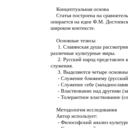
Концептуальная основа
Статья построена на сравнительн
опирается на идеи Ф.М. Достоевск
широком контексте.
Основные тезисы
1. Славянская душа рассматрива
различные культурные миры.
2. Русский народ представлен к
служения.
3. Выделяются четыре основные 
- Служение ближнему (русский
- Служение себе (западнославян
- Властвование над другими (за
- Толерантное властвование (со
Методология исследования
Автор использует:
- Философский анализ культур