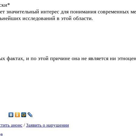
ски*
яет значительный интерес для понимания современных 
льнейших исследований в этой области.
х фактах, и по этой причине она не является ни этноце
3
стить анонс
/
Заявить о нарушении
ов