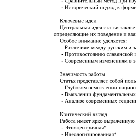
- Сравнительный метод при изу
- Исторический подход к форми
Ключевые идеи
Центральная идея статьи заключа
определяющие их поведение и вза
Особое внимание уделяется:
- Различиям между русским и з
- Противостоянию славянской и
- Современным изменениям в за
Значимость работы
Статья представляет собой попыт
- Глубоком осмыслении национа
- Выявлении фундаментальных р
- Анализе современных тенденц
Критический взгляд
Работа имеет ярко выраженную с
- Этноцентричная*
- Идеологизированная*