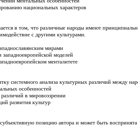
чении ментальных особенностей
рованию национальных характеров
ется в том, что различные народы имеют принципиальн
имодействие с другими культурами.
ападнославянским мирами
 западноевропейской моделей
падноевропейском менталитете
ку системного анализа культурных различий между наро
льных особенностей
азличий в мировоззрении
ий развития культур
убъективную позицию автора и может быть воспринята 