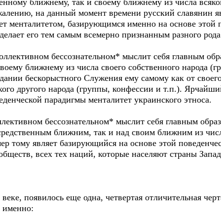
нному ближнему, так и своему ближнему из числа всяког
ожалению, на данный момент времени русский славянин я
ает менталитетом, базирующимся именно на основе этой 
и делает его тем самым всемерно признанным разного ро
ллективном бессознательном* мыслит себя главным обр
воему ближнему из числа своего собственного народа (гр
дании бескорыстного Служения ему самому как от своего
кого другого народа (группы, конфессии и т.п.). Ярчайш
еденческой парадигмы менталитет украинского этноса.
лективном бессознательном* мыслит себя главным образ
редственным ближним, так и над своим ближним из числа
мер тому являет базирующийся на основе этой поведенче
бществ, всех тех наций, которые населяют страны Запа
еке, появилось еще одна, четвертая отличительная черт
А именно: