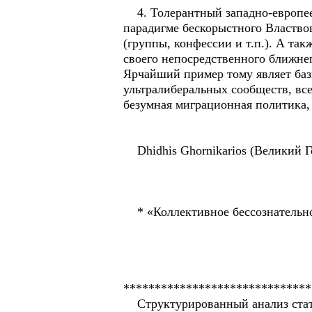
4. Толерантный западно-европеец
парадигме бескорыстного Властвов
(группы, конфессии и т.п.). А та
своего непосредственного ближнего
Ярчайший пример тому являет баз
ультралиберальных сообществ, все
безумная миграционная политика,
Dhidhis Ghornikarios (Великий Г
* «Коллективное бессознательно
******************************
Структурированный анализ стать