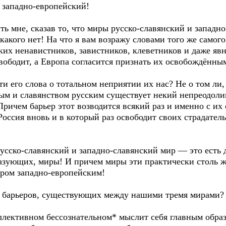
 западно-европейский!
 мне, сказав то, что миры русско-славянский и западно
какого нет! На что я вам возражу словами того же самого
аких ненавистников, завистников, клеветников и даже явн
свободит, а Европа согласится признать их освобождённы
 его слова о тотальном неприятии их нас? Не о том ли,
ным и славянством русским существует некий непреодо
ичем барьер этот возводится всякий раз и именно с их 
 Россия вновь и в который раз освободит своих страдате
усско-славянский и западно-славянский мир — это есть 
азующих, миры! И причем миры эти практически столь же
иром западно-европейским!
барьеров, существующих между нашими тремя мирами? А
лективном бессознательном* мыслит себя главным образ