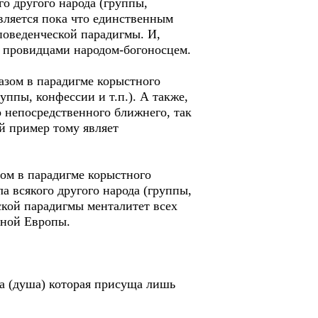
о другого народа (группы,
вляется пока что единственным
поведенческой парадигмы. И,
да провидцами народом-богоносцем.
азом в парадигме корыстного
уппы, конфессии и т.п.). А также,
 непосредственного ближнего, так
ий пример тому являет
ом в парадигме корыстного
 всякого другого народа (группы,
ской парадигмы менталитет всех
дной Европы.
а (душа) которая присуща лишь