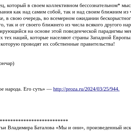
, который в своем коллективном бессознательном* мысл
ания как над самим собой, так и над своим ближним из 
кже, в свою очередь, во всемерном ожидании бескорыстно
, так и от своего ближнего из числа всякого другого нар
ирующийся на основе этой поведенческой парадигмы ме
х тех наций, которые населяют страны Западной Европы. 
 которую проводят их собственные правительства!
ончар)
е народа. Его суть» —
http://proza.ru/2024/03/25/944.
**************************
и Владимира Баталова «Мы и они», произведенный ис