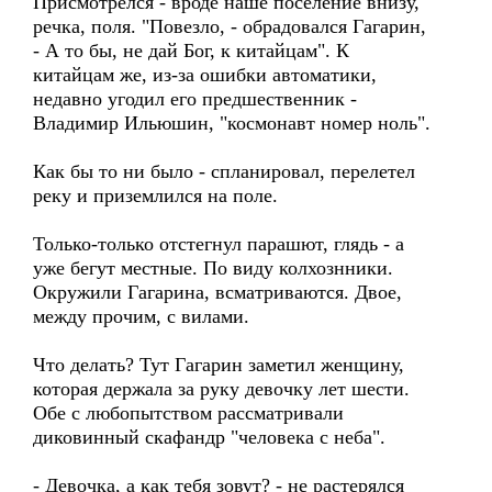
Присмотрелся - вроде наше поселение внизу,
речка, поля. "Повезло, - обрадовался Гагарин,
- А то бы, не дай Бог, к китайцам". К
китайцам же, из-за ошибки автоматики,
недавно угодил его предшественник -
Владимир Ильюшин, "космонавт номер ноль".
Как бы то ни было - спланировал, перелетел
реку и приземлился на поле.
Только-только отстегнул парашют, глядь - а
уже бегут местные. По виду колхознники.
Окружили Гагарина, всматриваются. Двое,
между прочим, с вилами.
Что делать? Тут Гагарин заметил женщину,
которая держала за руку девочку лет шести.
Обе с любопытством рассматривали
диковинный скафандр "человека с неба".
- Девочка, а как тебя зовут? - не растерялся