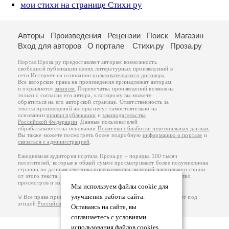
мои стихи на странице Стихи ру
Авторы
Произведения
Рецензии
Поиск
Магазин
Вход для авторов
О портале
Стихи.ру
Проза.ру
Портал Проза.ру предоставляет авторам возможность
свободной публикации своих литературных произведений в
сети Интернет на основании
пользовательского договора
.
Все авторские права на произведения принадлежат авторам
и охраняются
законом
. Перепечатка произведений возможна
только с согласия его автора, к которому вы можете
обратиться на его авторской странице. Ответственность за
тексты произведений авторы несут самостоятельно на
основании
правил публикации
и
законодательства
Российской Федерации
. Данные пользователей
обрабатываются на основании
Политики обработки персональных данных
.
Вы также можете посмотреть более подробную
информацию о портале
и
связаться с администрацией
.
Ежедневная аудитория портала Проза.ру – порядка 100 тысяч
посетителей, которые в общей сумме просматривают более полумиллиона
страниц по данным счетчика посещаемости, который расположен справа
от этого текста. В каждой графе указано по две цифры: количество
просмотров и количество посетителей.
Мы используем файлы cookie для
улучшения работы сайта.
© Все права принадлежат авторам, 2000-2026. Портал работает под
эгидой
Российского союза писателей
.
18+
Оставаясь на сайте, вы
соглашаетесь с условиями
использования файлов cookies.