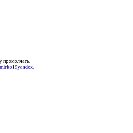
у промолчать.
r/mirko19yandex.