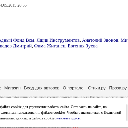
04.05.2015 20:36
дный Фонд Всм
,
Ящик Инструментов
,
Анатолий Звонов
,
Ми
ведев Дмитрий
,
Фима Жиганец
,
Евгения Зуева
к
Магазин
Вход для авторов
О портале
Стихи.ру
Проза.ру
ободной публикации своих литературных произведений в сети Интернет на основании
по
ся
законом
. Перепечатка произведений возможна только с согласия его автора, к котором
ры несут самостоятельно на основании
правил публикации
и
законодательства Российско
айлы cookie для улучшения работы сайта. Оставаясь на сайте, вы
ональных данных
. Вы также можете посмотреть более подробную
информацию о портал
условиями использования файлов cookies. Чтобы ознакомиться с Политикой
тысяч посетителей, которые в общей сумме просматривают более полумиллиона страниц 
ональных данных и файлов cookie,
нажмите здесь
.
афе указано по две цифры: количество просмотров и количество посетителей.
работает под эгидой
Российского союза писателей
.
18+