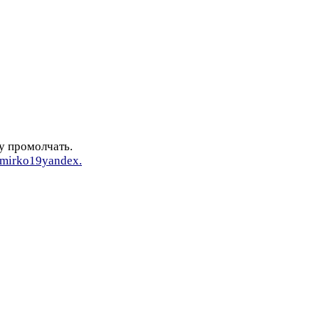
у промолчать.
r/mirko19yandex.