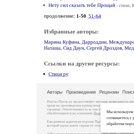
Нету сил сказать тебе Прощай
- стихи, 
продолжение:
1-50
51-64
Избранные авторы:
Марина Куфина
,
Дарроддин
,
Междунаро
Наташа
,
Сид Даун
,
Сергей Дроздов
,
Мед
Ссылки на другие ресурсы:
Стихи ру
Авторы
Произведения
Рецензии
Поис
Портал Проза.ру предоставляет авторам возможность св
права на произведения принадлежат авторам и охраняют
странице. Ответственность за тексты произведений авто
Мы используем ф
обрабатываются на основании
Политики обработки перс
соглашаетесь с 
Ежедневная аудитория портала Проза.ру – порядка 100 
обработки перс
который расположен справа от этого текста. В каждой гр
© Все права принадлежат авторам, 2000-2026. Портал 