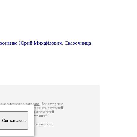
роненко Юрий Михайлович
,
Сказочница
льзовательского договора
. Все авторские
у вы можете обратиться на его авторской
й Федерации
. Данные пользователей
е
и
связаться с администрацией
.
Соглашаюсь
по данным счетчика посещаемости,