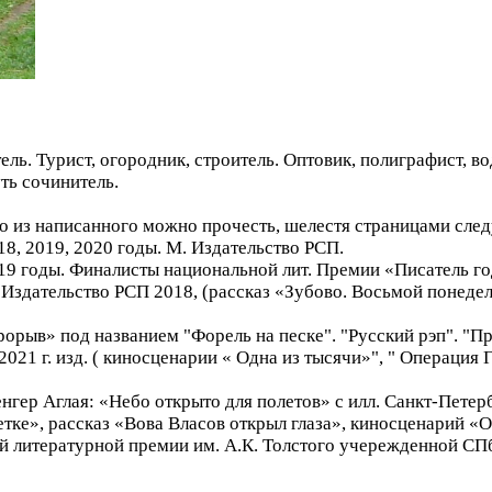
ель. Турист, огородник, строитель. Оптовик, полиграфист, в
уть сочинитель.
о из написанного можно прочесть, шелестя страницами сле
18, 2019, 2020 годы. М. Издательство РСП.
019 годы. Финалисты национальной лит. Премии «Писатель год
 Издательство РСП 2018, (рассказ «Зубово. Восьмой понедел
рорыв» под названием "Форель на песке". "Русский рэп". "
2021 г. изд. ( киносценарии « Одна из тысячи»", " Операция
гер Аглая: «Небо открыто для полетов» с илл. Санкт-Петерб
тке», рассказ «Вова Власов открыл глаза», киносценарий «
й литературной премии им. А.К. Толстого учережденной СП