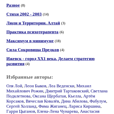
Разное
(8)
Стихи 2002 - 2003
(14)
Люди и Территории. Алтай
(3)
Практика психотерапевта
(6)
Максимум в минимуме
(18)
Сила Сокровища Предков
(4)
Ижевск - город ХХ1 века. Делаем стратегию
развития
(4)
Избранные авторы:
Оля Лой
,
Леон Быков
,
Леа Веденски
,
Михаил
Михайлович Рожин
,
Дмитрий Тартаковский
,
Светлана
Подклетнова
,
Оксана Щербатая
,
Къелла
,
Артём
Корсаков
,
Вячеслав Ковалёв
,
Дина Абилова
,
Фабулум
,
Сергей Холланд
,
Фима Жиганец
,
Лариса Киршина
,
Гарри Цыганов
,
Елена-Лена Чунарева
,
Анастасия