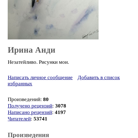
Ирина Анди
Незатейливо. Рисунки мои.
Написать личное сообщение
Добавить в список
избранных
Произведений:
80
Получено рецензий
:
3078
Написано рецензий
:
4197
Читателей
:
53741
Произведения