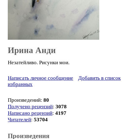
Ирина Анди
Незатейливо. Рисунки мои.
Написать личное сообщение
Добавить в список
избранных
Произведений:
80
Получено рецензий
:
3078
Написано рецензий
:
4197
Читателей
:
53704
Произведения