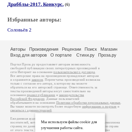
Драбблы-2017. Конкурс.
(6)
Избранные авторы:
Соловьёв 2
Авторы
Произведения
Рецензии
Поиск
Магазин
Вход для авторов
О портале
Стихи.ру
Проза.ру
Портал Проза.ру предоставляет авторам возможность
свободной публикации своих литературных произведений в
сети Интернет на основании
пользовательского договора
.
Все авторские права на произведения принадлежат авторам
и охраняются
законом
. Перепечатка произведений возможна
только с согласия его автора, к которому вы можете
обратиться на его авторской странице. Ответственность за
тексты произведений авторы несут самостоятельно на
основании
правил публикации
и
законодательства
Российской Федерации
. Данные пользователей
обрабатываются на основании
Политики обработки персональных данных
.
Вы также можете посмотреть более подробную
информацию о портале
и
связаться с администрацией
.
Ежедневная аудитория портала Проза.ру – порядка 100 тысяч
Мы используем файлы cookie для
посетителей, которые в общей сумме просматривают более полумиллиона
страниц по данным счетчика посещаемости, который расположен справа
улучшения работы сайта.
от этого текста. В каждой графе указано по две цифры: количество