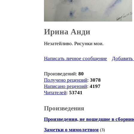
Ирина Анди
Незатейливо. Рисунки мои.
Написать личное сообщение
Добавить 
Произведений:
80
Получено рецензий
:
3078
Написано рецензий
:
4197
Читателей
:
53741
Произведения
Произведения, не вошедшие в сборни
Заметки о мимолетном
(3)