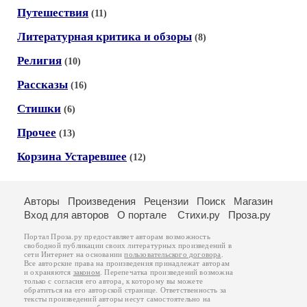
Путешествия
(11)
Литературная критика и обзоры
(8)
Религия
(10)
Рассказы
(16)
Стишки
(6)
Прочее
(13)
Корзина Устаревшее
(12)
Авторы
Произведения
Рецензии
Поиск
Магазин
Вход для авторов
О портале
Стихи.ру
Проза.ру
Портал Проза.ру предоставляет авторам возможность
свободной публикации своих литературных произведений в
сети Интернет на основании
пользовательского договора
.
Все авторские права на произведения принадлежат авторам
и охраняются
законом
. Перепечатка произведений возможна
только с согласия его автора, к которому вы можете
обратиться на его авторской странице. Ответственность за
тексты произведений авторы несут самостоятельно на