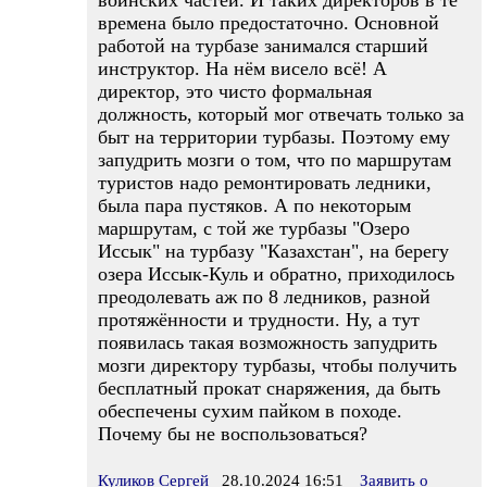
воинских частей. И таких директоров в те
времена было предостаточно. Основной
работой на турбазе занимался старший
инструктор. На нём висело всё! А
директор, это чисто формальная
должность, который мог отвечать только за
быт на территории турбазы. Поэтому ему
запудрить мозги о том, что по маршрутам
туристов надо ремонтировать ледники,
была пара пустяков. А по некоторым
маршрутам, с той же турбазы "Озеро
Иссык" на турбазу "Казахстан", на берегу
озера Иссык-Куль и обратно, приходилось
преодолевать аж по 8 ледников, разной
протяжённости и трудности. Ну, а тут
появилась такая возможность запудрить
мозги директору турбазы, чтобы получить
бесплатный прокат снаряжения, да быть
обеспечены сухим пайком в походе.
Почему бы не воспользоваться?
Куликов Сергей
28.10.2024 16:51
Заявить о