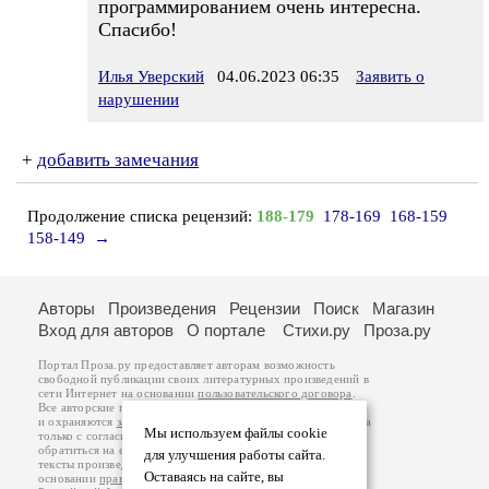
программированием очень интересна.
Спасибо!
Илья Уверский
04.06.2023 06:35
Заявить о
нарушении
+
добавить замечания
Продолжение списка рецензий:
188-179
178-169
168-159
158-149
→
Авторы
Произведения
Рецензии
Поиск
Магазин
Вход для авторов
О портале
Стихи.ру
Проза.ру
Портал Проза.ру предоставляет авторам возможность
свободной публикации своих литературных произведений в
сети Интернет на основании
пользовательского договора
.
Все авторские права на произведения принадлежат авторам
и охраняются
законом
. Перепечатка произведений возможна
Мы используем файлы cookie
только с согласия его автора, к которому вы можете
обратиться на его авторской странице. Ответственность за
для улучшения работы сайта.
тексты произведений авторы несут самостоятельно на
Оставаясь на сайте, вы
основании
правил публикации
и
законодательства