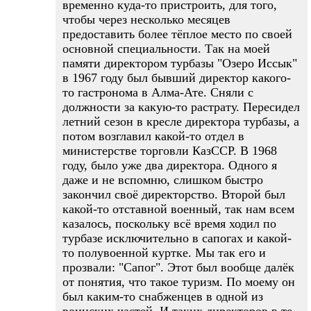
временно куда-то пристроить, для того,
чтобы через несколько месяцев
предоставить более тёплое место по своей
основной специальности. Так на моей
памяти директором турбазы "Озеро Иссык"
в 1967 году был бывший директор какого-
то гастронома в Алма-Ате. Сняли с
должности за какую-то растрату. Пересидел
летний сезон в кресле директора турбазы, а
потом возглавил какой-то отдел в
министерстве торговли КазССР. В 1968
году, было уже два директора. Одного я
даже и не вспомню, слишком быстро
закончил своё директорство. Второй был
какой-то отставной военный, так нам всем
казалось, поскольку всё время ходил по
турбазе исключительно в сапогах и какой-
то полувоенной куртке. Мы так его и
прозвали: "Сапог". Этот был вообще далёк
от понятия, что такое туризм. По моему он
был каким-то снабженцев в одной из