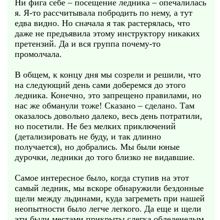
Ни фига себе – посещение ледника – опечалилась
я. Я-то рассчитывала побродить по нему, а тут
едва видно. Но сначала я так растерялась, что
даже не предъявила этому инструктору никаких
претензий. Да и вся группа почему-то
промолчала.
В общем, к концу дня мы созрели и решили, что
на следующий день сами доберемся до этого
ледника. Конечно, это запрещено правилами, но
нас же обманули тоже! Сказано – сделано. Там
оказалось довольно далеко, весь день потратили,
но посетили. Не без мелких приключений
(детализировать не буду, и так длинно
получается), но добрались. Мы были юные
дурочки, ледники до того близко не видавшие.
Самое интересное было, когда ступив на этот
самый ледник, мы вскоре обнаружили бездонные
щели между льдинами, куда загреметь при нашей
неопытности было легче легкого. Да еще и щели
эти были местами прикрыты слегка обледенелым,