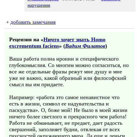
нарушении
+
добавить замечания
Рецензия на «
Ничто хочет знать Homo
excrementum faciens
» (
Вадим Филатов
)
Ваша работа полна иронии и специфического
глубокомыслия. Со многим можно согласиться, но
все же отдельные фразы режут мне душу и мне
уже не важно, какой образный или философский
смысл вы им придаете.
Например: «работа это самое ненавистное что
есть в жизни, символ ее надувательства и
паскудства». О, боже мой! Не было в моей жизни
ничего более светлого и прекрасного чем работа!
Работа не обманывает, не предает, дает радость
свершений, заполняет будни, отвлекая от всех
гнусностей окружающего мира. Да еще и деньги