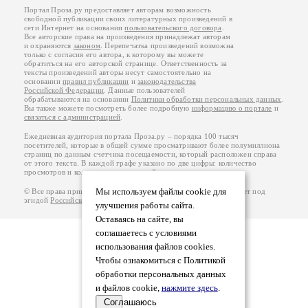
Портал Проза.ру предоставляет авторам возможность
свободной публикации своих литературных произведений в
сети Интернет на основании
пользовательского договора
.
Все авторские права на произведения принадлежат авторам
и охраняются
законом
. Перепечатка произведений возможна
только с согласия его автора, к которому вы можете
обратиться на его авторской странице. Ответственность за
тексты произведений авторы несут самостоятельно на
основании
правил публикации
и
законодательства
Российской Федерации
. Данные пользователей
обрабатываются на основании
Политики обработки персональных данных
.
Вы также можете посмотреть более подробную
информацию о портале
и
связаться с администрацией
.
Ежедневная аудитория портала Проза.ру – порядка 100 тысяч
посетителей, которые в общей сумме просматривают более полумиллиона
страниц по данным счетчика посещаемости, который расположен справа
от этого текста. В каждой графе указано по две цифры: количество
просмотров и количество посетителей.
Мы используем файлы cookie для
© Все права принадлежат авторам, 2000-2026. Портал работает под
эгидой
Российского союза писателей
.
18+
улучшения работы сайта.
Оставаясь на сайте, вы
соглашаетесь с условиями
использования файлов cookies.
Чтобы ознакомиться с Политикой
обработки персональных данных
и файлов cookie,
нажмите здесь
.
Соглашаюсь