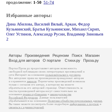
продолжение:
1-50
51-74
Избранные авторы:
Дина Абилова
,
Василий Вялый
,
Аркан
,
Федор
Кузьминский
,
Братья Кузьминские
,
Михаил Скрип
,
Олег Устинов
,
Александр Русин
,
Владимир Зиновьев
2
Авторы
Произведения
Рецензии
Поиск
Магазин
Вход для авторов
О портале
Стихи.ру
Проза.ру
Портал Проза.ру предоставляет авторам возможность
свободной публикации своих литературных произведений в
сети Интернет на основании
пользовательского договора
.
Все авторские права на произведения принадлежат авторам
и охраняются
законом
. Перепечатка произведений возможна
только с согласия его автора, к которому вы можете
обратиться на его авторской странице. Ответственность за
тексты произведений авторы несут самостоятельно на
основании
правил публикации
и
законодательства
Российской Федерации
. Данные пользователей
обрабатываются на основании
Политики обработки персональных данных
.
Вы также можете посмотреть более подробную
информацию о портале
и
связаться с администрацией
.