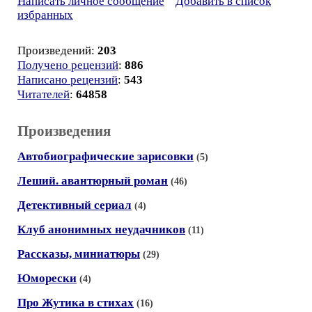
Написать личное сообщение
Добавить в список
избранных
Произведений:
203
Получено рецензий
:
886
Написано рецензий
:
543
Читателей
:
64858
Произведения
Автобиографические зарисовки
(5)
Леший. авантюрный роман
(46)
Детективный сериал
(4)
Клуб анонимных неудачников
(11)
Рассказы, миниатюры
(29)
Юморески
(4)
Про Жутика в стихах
(16)