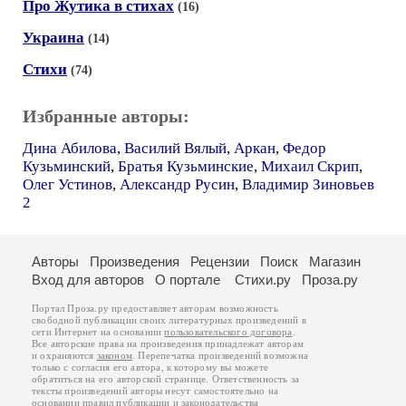
Про Жутика в стихах
(16)
Украина
(14)
Стихи
(74)
Избранные авторы:
Дина Абилова
,
Василий Вялый
,
Аркан
,
Федор
Кузьминский
,
Братья Кузьминские
,
Михаил Скрип
,
Олег Устинов
,
Александр Русин
,
Владимир Зиновьев
2
Авторы
Произведения
Рецензии
Поиск
Магазин
Вход для авторов
О портале
Стихи.ру
Проза.ру
Портал Проза.ру предоставляет авторам возможность
свободной публикации своих литературных произведений в
сети Интернет на основании
пользовательского договора
.
Все авторские права на произведения принадлежат авторам
и охраняются
законом
. Перепечатка произведений возможна
только с согласия его автора, к которому вы можете
обратиться на его авторской странице. Ответственность за
тексты произведений авторы несут самостоятельно на
основании
правил публикации
и
законодательства