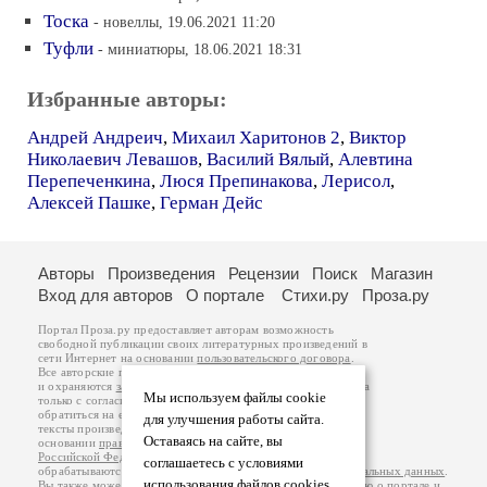
Тоска
- новеллы, 19.06.2021 11:20
Туфли
- миниатюры, 18.06.2021 18:31
Избранные авторы:
Андрей Андреич
,
Михаил Харитонов 2
,
Виктор
Николаевич Левашов
,
Василий Вялый
,
Алевтина
Перепеченкина
,
Люся Препинакова
,
Лерисол
,
Алексей Пашке
,
Герман Дейс
Авторы
Произведения
Рецензии
Поиск
Магазин
Вход для авторов
О портале
Стихи.ру
Проза.ру
Портал Проза.ру предоставляет авторам возможность
свободной публикации своих литературных произведений в
сети Интернет на основании
пользовательского договора
.
Все авторские права на произведения принадлежат авторам
и охраняются
законом
. Перепечатка произведений возможна
Мы используем файлы cookie
только с согласия его автора, к которому вы можете
обратиться на его авторской странице. Ответственность за
для улучшения работы сайта.
тексты произведений авторы несут самостоятельно на
Оставаясь на сайте, вы
основании
правил публикации
и
законодательства
Российской Федерации
. Данные пользователей
соглашаетесь с условиями
обрабатываются на основании
Политики обработки персональных данных
.
использования файлов cookies.
Вы также можете посмотреть более подробную
информацию о портале
и