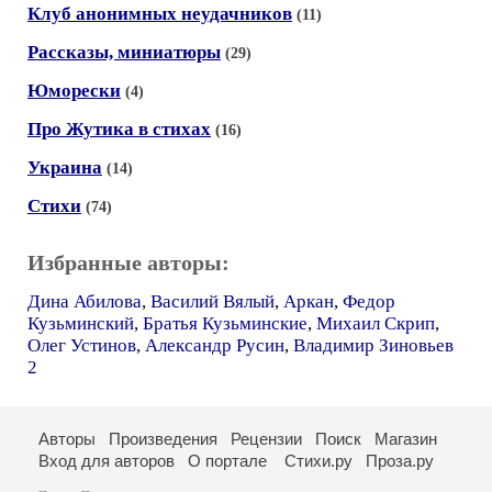
Клуб анонимных неудачников
(11)
Рассказы, миниатюры
(29)
Юморески
(4)
Про Жутика в стихах
(16)
Украина
(14)
Стихи
(74)
Избранные авторы:
Дина Абилова
,
Василий Вялый
,
Аркан
,
Федор
Кузьминский
,
Братья Кузьминские
,
Михаил Скрип
,
Олег Устинов
,
Александр Русин
,
Владимир Зиновьев
2
Авторы
Произведения
Рецензии
Поиск
Магазин
Вход для авторов
О портале
Стихи.ру
Проза.ру