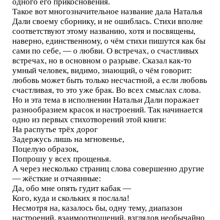
одного его прикосновения.
Такое вот многозначительное название дала Наталья
Дали своему сборнику, и не ошиблась. Стихи вполне
соответствуют этому названию, хотя и посвящены,
наверно, единственному, о чём стихи пишутся как бы
сами по себе, — о любви. О встречах, о счастливых
встречах, но в основном о разрыве. Сказал как-то
умный человек, видимо, знающий, о чём говорит:
любовь может быть только несчастной, а если любовь
счастливая, то это уже брак. Во всех смыслах слова.
Но и эта тема в исполнении Натальи Дали поражает
разнообразием красок и настроений. Так начинается
одно из первых стихотворений этой книги:
На распутье трёх дорог
Задержусь лишь на мгновенье,
Поцелую образок,
Попрошу у всех прощенья.
А через несколько страниц слова совершенно другие
— жёсткие и отчаянные:
Да, обо мне опять гудит кабак —
Кого, куда и скольких я послала!
Несмотря на, казалось бы, одну тему, диапазон
настроений, взаимоотношений, взглядов необычайно