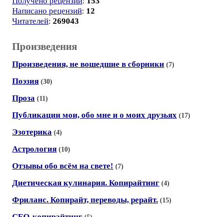
Получено рецензий
:
153
Написано рецензий
:
12
Читателей
:
269043
Произведения
Произведения, не вошедшие в сборники
(7)
Поэзия
(30)
Проза
(11)
Публикации мои, обо мне и о моих друзьях
(17)
Эзотерика
(4)
Астрология
(10)
Отзывы обо всём на свете!
(7)
Диетическая кулинария. Копирайтинг
(4)
Фриланс. Копирайт, переводы, рерайт.
(15)
СЕО-копирайтинг
(5)