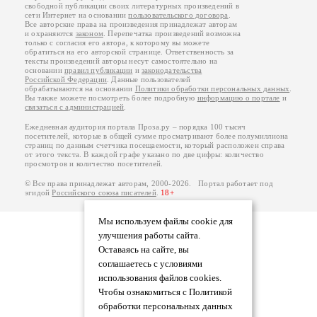
свободной публикации своих литературных произведений в
сети Интернет на основании
пользовательского договора
.
Все авторские права на произведения принадлежат авторам
и охраняются
законом
. Перепечатка произведений возможна
только с согласия его автора, к которому вы можете
обратиться на его авторской странице. Ответственность за
тексты произведений авторы несут самостоятельно на
основании
правил публикации
и
законодательства
Российской Федерации
. Данные пользователей
обрабатываются на основании
Политики обработки персональных данных
.
Вы также можете посмотреть более подробную
информацию о портале
и
связаться с администрацией
.
Ежедневная аудитория портала Проза.ру – порядка 100 тысяч
посетителей, которые в общей сумме просматривают более полумиллиона
страниц по данным счетчика посещаемости, который расположен справа
от этого текста. В каждой графе указано по две цифры: количество
просмотров и количество посетителей.
© Все права принадлежат авторам, 2000-2026. Портал работает под
эгидой
Российского союза писателей
.
18+
Мы используем файлы cookie для
улучшения работы сайта.
Оставаясь на сайте, вы
соглашаетесь с условиями
использования файлов cookies.
Чтобы ознакомиться с Политикой
обработки персональных данных