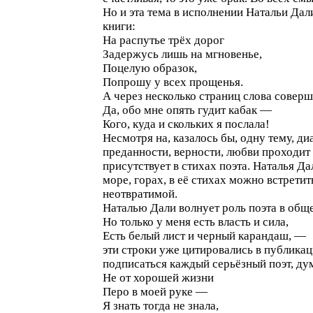
Но и эта тема в исполнении Натальи Дал
книги:
На распутье трёх дорог
Задержусь лишь на мгновенье,
Поцелую образок,
Попрошу у всех прощенья.
А через несколько страниц слова совер
Да, обо мне опять гудит кабак —
Кого, куда и скольких я послала!
Несмотря на, казалось бы, одну тему, д
преданности, верности, любви проходит 
присутствует в стихах поэта. Наталья Д
море, горах, в её стихах можно встрети
неотвратимой.
Наталью Дали волнует роль поэта в обще
Но только у меня есть власть и сила,
Есть белый лист и черный карандаш, —
эти строки уже цитировались в публикац
подписаться каждый серьёзный поэт, д
Не от хорошей жизни
Перо в моей руке —
Я знать тогда не знала,