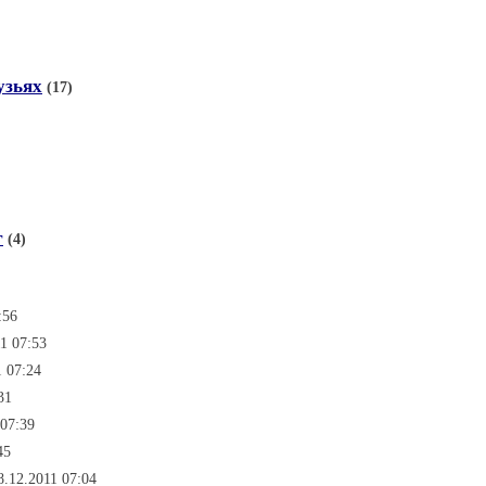
узьях
(17)
г
(4)
:56
1 07:53
1 07:24
31
 07:39
45
8.12.2011 07:04