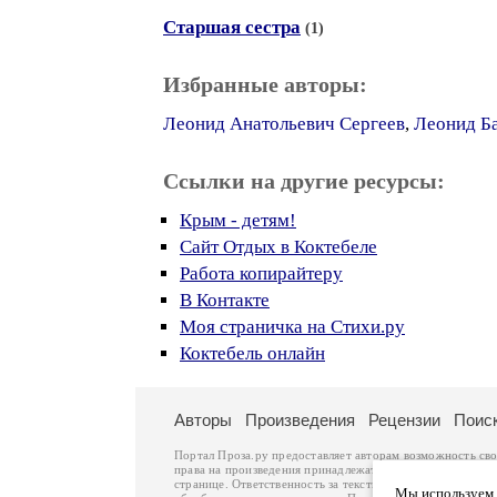
Старшая сестра
(1)
Избранные авторы:
Леонид Анатольевич Сергеев
,
Леонид Б
Ссылки на другие ресурсы:
Крым - детям!
Сайт Отдых в Коктебеле
Работа копирайтеру
В Контакте
Моя страничка на Стихи.ру
Коктебель онлайн
Авторы
Произведения
Рецензии
Поис
Портал Проза.ру предоставляет авторам возможность св
права на произведения принадлежат авторам и охраняют
странице. Ответственность за тексты произведений авто
Мы используем ф