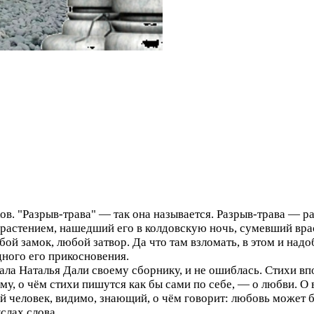
ов. "Разрыв-трава" — так она называется. Разрыв-трава — ра
растением, нашедший его в колдовскую ночь, сумевший враст
й замок, любой затвор. Да что там взломать, в этом и над
ного его прикосновения.
ала Наталья Дали своему сборнику, и не ошиблась. Стихи вп
у, о чём стихи пишутся как бы сами по себе, — о любви. О в
й человек, видимо, знающий, о чём говорит: любовь может б
ыслах слова.