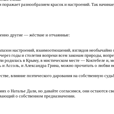
и поражает разнообразием красок и настроений. Так начинае
шенно другие — жёсткие и отчаянные:
иапазон настроений, взаимоотношений, взглядов необычайно
через годы и столетия вопреки всем законам природы, вопре
али родилась в Крыму, в мистическом месте — Коктебеле и, 
ть и Ассоль, и Александра Грина, можно прочитать о любви н
стве, влияние поэтического дарования на собственную судьбу
иях о Наталье Дали, но давайте согласимся, они остаются 
умающий о собственном предназначении.