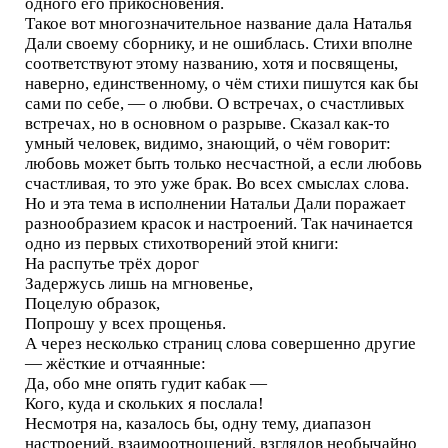
одного его прикосновения.
Такое вот многозначительное название дала Наталья
Дали своему сборнику, и не ошиблась. Стихи вполне
соответствуют этому названию, хотя и посвящены,
наверно, единственному, о чём стихи пишутся как бы
сами по себе, — о любви. О встречах, о счастливых
встречах, но в основном о разрыве. Сказал как-то
умный человек, видимо, знающий, о чём говорит:
любовь может быть только несчастной, а если любовь
счастливая, то это уже брак. Во всех смыслах слова.
Но и эта тема в исполнении Натальи Дали поражает
разнообразием красок и настроений. Так начинается
одно из первых стихотворений этой книги:
На распутье трёх дорог
Задержусь лишь на мгновенье,
Поцелую образок,
Попрошу у всех прощенья.
А через несколько страниц слова совершенно другие
— жёсткие и отчаянные:
Да, обо мне опять гудит кабак —
Кого, куда и скольких я послала!
Несмотря на, казалось бы, одну тему, диапазон
настроений, взаимоотношений, взглядов необычайно