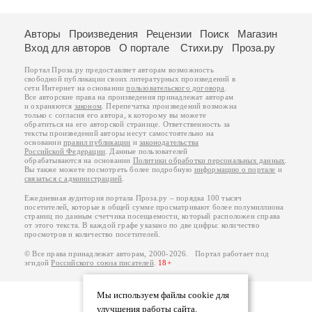
Авторы
Произведения
Рецензии
Поиск
Магазин
Вход для авторов
О портале
Стихи.ру
Проза.ру
Портал Проза.ру предоставляет авторам возможность
свободной публикации своих литературных произведений в
сети Интернет на основании
пользовательского договора
.
Все авторские права на произведения принадлежат авторам
и охраняются
законом
. Перепечатка произведений возможна
только с согласия его автора, к которому вы можете
обратиться на его авторской странице. Ответственность за
тексты произведений авторы несут самостоятельно на
основании
правил публикации
и
законодательства
Российской Федерации
. Данные пользователей
обрабатываются на основании
Политики обработки персональных данных
.
Вы также можете посмотреть более подробную
информацию о портале
и
связаться с администрацией
.
Ежедневная аудитория портала Проза.ру – порядка 100 тысяч
посетителей, которые в общей сумме просматривают более полумиллиона
страниц по данным счетчика посещаемости, который расположен справа
от этого текста. В каждой графе указано по две цифры: количество
просмотров и количество посетителей.
© Все права принадлежат авторам, 2000-2026. Портал работает под
эгидой
Российского союза писателей
.
18+
Мы используем файлы cookie для
улучшения работы сайта.