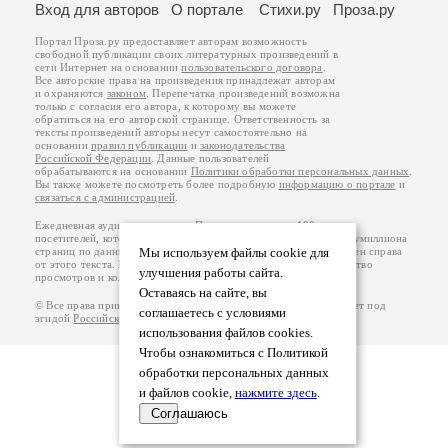
Вход для авторов
О портале
Стихи.ру
Проза.ру
Портал Проза.ру предоставляет авторам возможность
свободной публикации своих литературных произведений в
сети Интернет на основании
пользовательского договора
.
Все авторские права на произведения принадлежат авторам
и охраняются
законом
. Перепечатка произведений возможна
только с согласия его автора, к которому вы можете
обратиться на его авторской странице. Ответственность за
тексты произведений авторы несут самостоятельно на
основании
правил публикации
и
законодательства
Российской Федерации
. Данные пользователей
обрабатываются на основании
Политики обработки персональных данных
.
Вы также можете посмотреть более подробную
информацию о портале
и
связаться с администрацией
.
Ежедневная аудитория портала Проза.ру – порядка 100 тысяч
посетителей, которые в общей сумме просматривают более полумиллиона
страниц по данным счетчика посещаемости, который расположен справа
Мы используем файлы cookie для
от этого текста. В каждой графе указано по две цифры: количество
улучшения работы сайта.
просмотров и количество посетителей.
Оставаясь на сайте, вы
© Все права принадлежат авторам, 2000-2026. Портал работает под
соглашаетесь с условиями
эгидой
Российского союза писателей
.
18+
использования файлов cookies.
Чтобы ознакомиться с Политикой
обработки персональных данных
и файлов cookie,
нажмите здесь
.
Соглашаюсь