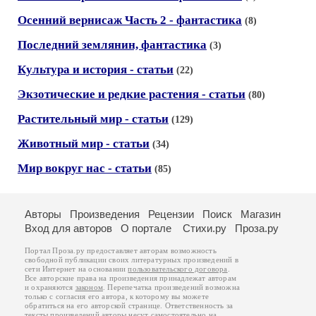
Осенний вернисаж Часть 2 - фантастика
(8)
Последний землянин, фантастика
(3)
Культура и история - статьи
(22)
Экзотические и редкие растения - статьи
(80)
Растительный мир - статьи
(129)
Животный мир - статьи
(34)
Мир вокруг нас - статьи
(85)
Авторы
Произведения
Рецензии
Поиск
Магазин
Вход для авторов
О портале
Стихи.ру
Проза.ру
Портал Проза.ру предоставляет авторам возможность
свободной публикации своих литературных произведений в
сети Интернет на основании
пользовательского договора
.
Все авторские права на произведения принадлежат авторам
и охраняются
законом
. Перепечатка произведений возможна
только с согласия его автора, к которому вы можете
обратиться на его авторской странице. Ответственность за
тексты произведений авторы несут самостоятельно на