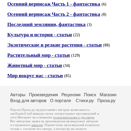
Осенний вернисаж Часть 1 - фантастика
(6)
Осенний вернисаж Часть 2 - фантастика
(8)
Последний землянин, фантастика
(3)
Культура и история - статьи
(22)
Экзотические и редкие растения - статьи
(80)
Растительный мир - статьи
(129)
Животный мир - статьи
(34)
Мир вокруг нас - статьи
(85)
Авторы
Произведения
Рецензии
Поиск
Магазин
Вход для авторов
О портале
Стихи.ру
Проза.ру
Портал Проза.ру предоставляет авторам возможность
свободной публикации своих литературных произведений в
сети Интернет на основании
пользовательского договора
.
Все авторские права на произведения принадлежат авторам
и охраняются
законом
. Перепечатка произведений возможна
только с согласия его автора, к которому вы можете