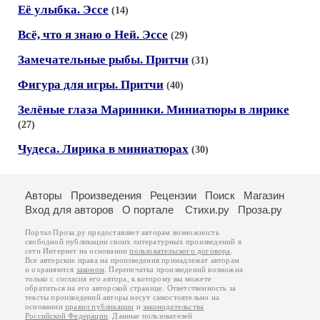
Её улыбка. Эссе
(14)
Всё, что я знаю о Ней. Эссе
(29)
Замечательные рыбы. Притчи
(31)
Фигура для игры. Притчи
(40)
Зелёные глаза Мариники. Миниатюры в лирике
(27)
Чудеса. Лирика в миниатюрах
(30)
Авторы
Произведения
Рецензии
Поиск
Магазин
Вход для авторов
О портале
Стихи.ру
Проза.ру
Портал Проза.ру предоставляет авторам возможность
свободной публикации своих литературных произведений в
сети Интернет на основании
пользовательского договора
.
Все авторские права на произведения принадлежат авторам
и охраняются
законом
. Перепечатка произведений возможна
только с согласия его автора, к которому вы можете
обратиться на его авторской странице. Ответственность за
тексты произведений авторы несут самостоятельно на
основании
правил публикации
и
законодательства
Российской Федерации
. Данные пользователей