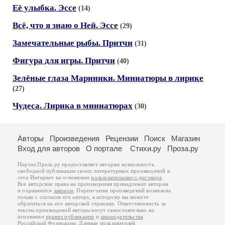
Её улыбка. Эссе
(14)
Всё, что я знаю о Ней. Эссе
(29)
Замечательные рыбы. Притчи
(31)
Фигура для игры. Притчи
(40)
Зелёные глаза Мариники. Миниатюры в лирике
(27)
Чудеса. Лирика в миниатюрах
(30)
Авторы
Произведения
Рецензии
Поиск
Магазин
Вход для авторов
О портале
Стихи.ру
Проза.ру
Портал Проза.ру предоставляет авторам возможность
свободной публикации своих литературных произведений в
сети Интернет на основании
пользовательского договора
.
Все авторские права на произведения принадлежат авторам
и охраняются
законом
. Перепечатка произведений возможна
только с согласия его автора, к которому вы можете
обратиться на его авторской странице. Ответственность за
тексты произведений авторы несут самостоятельно на
основании
правил публикации
и
законодательства
Российской Федерации
. Данные пользователей