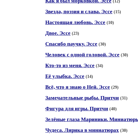
Как я был морковкой. Эссе
(12)
Звезда, поэзия и слава. Эссе
(15)
Настоящая любовь. Эссе
(10)
Двое. Эссе
(23)
Спасибо паучку. Эссе
(30)
Человек с одной головой. Эссе
(30)
Кто-то из меня. Эссе
(34)
Её улыбка. Эссе
(14)
Всё, что я знаю о Ней. Эссе
(29)
Замечательные рыбы. Притчи
(31)
Фигура для игры. Притчи
(40)
Зелёные глаза Мариники. Миниатюры
Чудеса. Лирика в миниатюрах
(30)