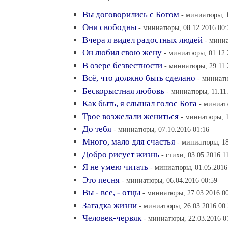
Вы договорились с Богом
- миниатюры, 1
Они свободны
- миниатюры, 08.12.2016 00:
Вчера я видел радостных людей
- миниа
Он любил свою жену
- миниатюры, 01.12.
В озере безвестности
- миниатюры, 29.11.
Всё, что должно быть сделано
- миниатю
Бескорыстная любовь
- миниатюры, 11.11
Как быть, я слышал голос Бога
- миниат
Трое возжелали жениться
- миниатюры, 1
До тебя
- миниатюры, 07.10.2016 01:16
Много, мало для счастья
- миниатюры, 18
Добро рисует жизнь
- стихи, 03.05.2016 1
Я не умею читать
- миниатюры, 01.05.2016
Это песня
- миниатюры, 06.04.2016 00:59
Вы - все, - отцы
- миниатюры, 27.03.2016 0
Загадка жизни
- миниатюры, 26.03.2016 00
Человек-червяк
- миниатюры, 22.03.2016 0