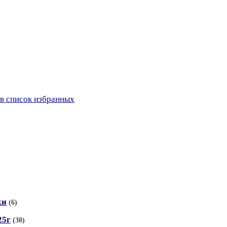
в список избранных
ки
(6)
25г
(30)