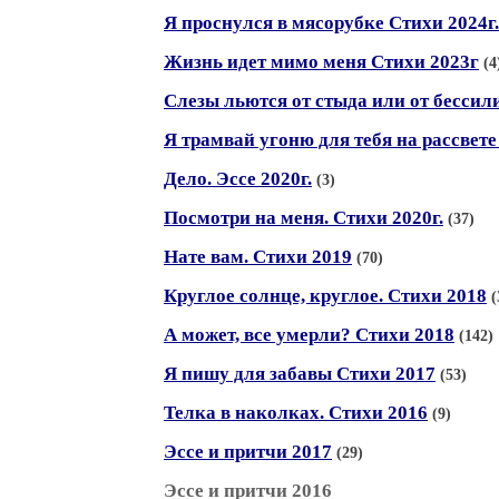
Я проснулся в мясорубке Стихи 2024г.
Жизнь идет мимо меня Стихи 2023г
(4
Слезы льются от стыда или от бессили
Я трамвай угоню для тебя на рассвете
Дело. Эссе 2020г.
(3)
Посмотри на меня. Стихи 2020г.
(37)
Нате вам. Стихи 2019
(70)
Круглое солнце, круглое. Стихи 2018
(
А может, все умерли? Стихи 2018
(142)
Я пишу для забавы Стихи 2017
(53)
Телка в наколках. Стихи 2016
(9)
Эссе и притчи 2017
(29)
Эссе и притчи 2016