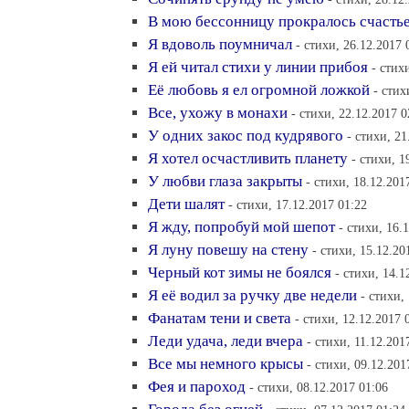
В мою бессонницу прокралось счасть
Я вдоволь поумничал
- стихи, 26.12.2017 
Я ей читал стихи у линии прибоя
- стих
Её любовь я ел огромной ложкой
- стих
Все, ухожу в монахи
- стихи, 22.12.2017 0
У одних закос под кудрявого
- стихи, 21
Я хотел осчастливить планету
- стихи, 1
У любви глаза закрыты
- стихи, 18.12.201
Дети шалят
- стихи, 17.12.2017 01:22
Я жду, попробуй мой шепот
- стихи, 16.
Я луну повешу на стену
- стихи, 15.12.20
Черный кот зимы не боялся
- стихи, 14.1
Я её водил за ручку две недели
- стихи,
Фанатам тени и света
- стихи, 12.12.2017 
Леди удача, леди вчера
- стихи, 11.12.201
Все мы немного крысы
- стихи, 09.12.201
Фея и пароход
- стихи, 08.12.2017 01:06