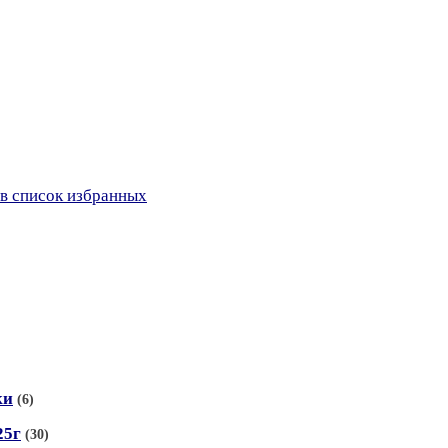
в список избранных
ки
(6)
25г
(30)