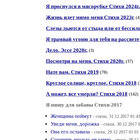
Я проснулся в мясорубке Стихи 2024г.
Жизнь идет мимо меня Стихи 2023г
(4
Слезы льются от стыда или от бессили
Я трамвай угоню для тебя на рассвете
Дело. Эссе 2020г.
(3)
Посмотри на меня. Стихи 2020г.
(37)
Нате вам. Стихи 2019
(70)
Круглое солнце, круглое. Стихи 2018
(
А может, все умерли? Стихи 2018
(142)
Я пишу для забавы Стихи 2017
Женщины поймут
- стихи, 31.12.2017 01:4
Уведи меня, дорожка
- стихи, 30.12.2017 
Она его оставила
- стихи, 29.12.2017 01:01
Сочинять ерунду не умею
- стихи, 28.12