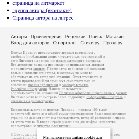
страница на литмаркет
группа автора (вконтакте)
Страница автора на литрес
Авторы
Произведения
Рецензии
Поиск
Магазин
Вход для авторов
О портале
Стихи.ру
Проза.ру
Портал Проза.ру предоставляет авторам возможность
свободной публикации своих литературных произведений в
сети Интернет на основании
пользовательского договора
.
Все авторские права на произведения принадлежат авторам
и охраняются
законом
. Перепечатка произведений возможна
только с согласия его автора, к которому вы можете
обратиться на его авторской странице. Ответственность за
тексты произведений авторы несут самостоятельно на
основании
правил публикации
и
законодательства
Российской Федерации
. Данные пользователей
обрабатываются на основании
Политики обработки персональных данных
.
Вы также можете посмотреть более подробную
информацию о портале
и
связаться с администрацией
.
Ежедневная аудитория портала Проза.ру – порядка 100 тысяч
посетителей, которые в общей сумме просматривают более полумиллиона
страниц по данным счетчика посещаемости, который расположен справа
от этого текста. В каждой графе указано по две цифры: количество
просмотров и количество посетителей.
© Все права принадлежат авторам, 2000-2026. Портал работает под
Мы используем файлы cookie для
эгидой
Российского союза писателей
.
18+