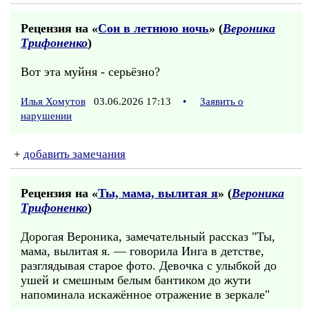
Рецензия на «
Сон в летнюю ночь
» (
Вероника
Трифоненко
)
Вот эта муйня - серьёзно?
Илья Хомутов
03.06.2026 17:13
•
Заявить о
нарушении
+
добавить замечания
Рецензия на «
Ты, мама, вылитая я
» (
Вероника
Трифоненко
)
Дорогая Вероника, замечательный рассказ "Ты,
мама, вылитая я. — говорила Инга в детстве,
разглядывая старое фото. Девочка с улыбкой до
ушей и смешным белым бантиком до жути
напоминала искажённое отражение в зеркале"