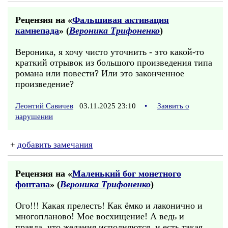
Рецензия на «
Фальшивая активация
камнепада
» (
Вероника Трифоненко
)
Вероника, я хочу чисто уточнить - это какой-то
краткий отрывок из большого произведения типа
романа или повести? Или это законченное
произведение?
Леонтий Савичев
03.11.2025 23:10
•
Заявить о
нарушении
+
добавить замечания
Рецензия на «
Маленький бог монетного
фонтана
» (
Вероника Трифоненко
)
Ого!!! Какая прелесть! Как ёмко и лаконично и
многопланово! Мое восхищение! А ведь и
правда, что желания исполняются, и есть такая