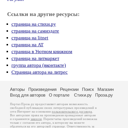
Ссылки на другие ресурсы:
страница на стихи.ру
страница на самиздате
страница на litnet
страница на AT
страница в Уютном книжном
страница на литмаркет
группа автора (вконтакте)
Страница автора на литрес
Авторы
Произведения
Рецензии
Поиск
Магазин
Вход для авторов
О портале
Стихи.ру
Проза.ру
Портал Проза.ру предоставляет авторам возможность
свободной публикации своих литературных произведений в
сети Интернет на основании
пользовательского договора
.
Все авторские права на произведения принадлежат авторам
и охраняются
законом
. Перепечатка произведений возможна
только с согласия его автора, к которому вы можете
обратиться на его авторской странице. Ответственность за