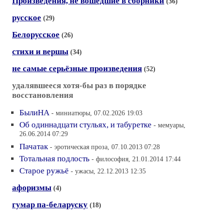
Произведения, не вошедшие в сборники
(36)
русское
(29)
Белорусское
(26)
стихи и вершы
(34)
не самые серьёзные произведения
(52)
удалявшееся хотя-бы раз в порядке
восстановления
БылиНА
- миниатюры, 07.02.2026 19:03
Об одиннадцати стульях, и табуретке
- мемуары,
26.06.2014 07:29
Пачатак
- эротическая проза, 07.10.2013 07:28
Тотальная подлость
- философия, 21.01.2014 17:44
Старое ружьё
- ужасы, 22.12.2013 12:35
афоризмы
(4)
гумар па-беларуску
(18)