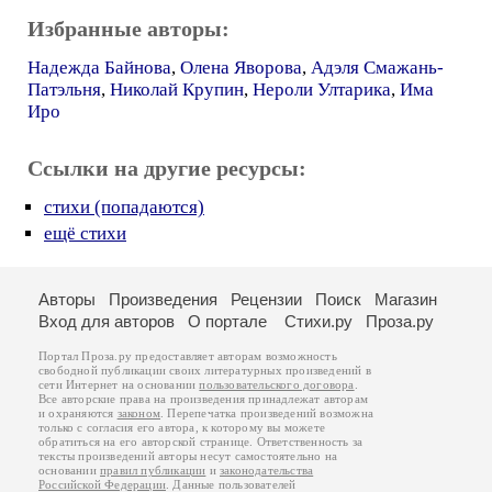
Избранные авторы:
Надежда Байнова
,
Олена Яворова
,
Адэля Смажань-
Патэльня
,
Николай Крупин
,
Нероли Ултарика
,
Има
Иро
Ссылки на другие ресурсы:
стихи (попадаются)
ещё стихи
Авторы
Произведения
Рецензии
Поиск
Магазин
Вход для авторов
О портале
Стихи.ру
Проза.ру
Портал Проза.ру предоставляет авторам возможность
свободной публикации своих литературных произведений в
сети Интернет на основании
пользовательского договора
.
Все авторские права на произведения принадлежат авторам
и охраняются
законом
. Перепечатка произведений возможна
только с согласия его автора, к которому вы можете
обратиться на его авторской странице. Ответственность за
тексты произведений авторы несут самостоятельно на
основании
правил публикации
и
законодательства
Российской Федерации
. Данные пользователей