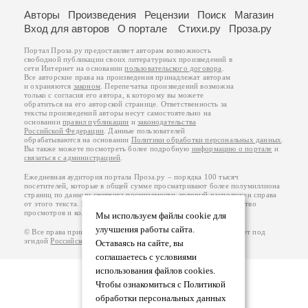
Авторы
Произведения
Рецензии
Поиск
Магазин
Вход для авторов
О портале
Стихи.ру
Проза.ру
Портал Проза.ру предоставляет авторам возможность
свободной публикации своих литературных произведений в
сети Интернет на основании
пользовательского договора
.
Все авторские права на произведения принадлежат авторам
и охраняются
законом
. Перепечатка произведений возможна
только с согласия его автора, к которому вы можете
обратиться на его авторской странице. Ответственность за
тексты произведений авторы несут самостоятельно на
основании
правил публикации
и
законодательства
Российской Федерации
. Данные пользователей
обрабатываются на основании
Политики обработки персональных данных
.
Вы также можете посмотреть более подробную
информацию о портале
и
связаться с администрацией
.
Ежедневная аудитория портала Проза.ру – порядка 100 тысяч
посетителей, которые в общей сумме просматривают более полумиллиона
страниц по данным счетчика посещаемости, который расположен справа
от этого текста. В каждой графе указано по две цифры: количество
просмотров и количество посетителей.
Мы используем файлы cookie для
улучшения работы сайта.
© Все права принадлежат авторам, 2000-2026. Портал работает под
эгидой
Российского союза писателей
.
18+
Оставаясь на сайте, вы
соглашаетесь с условиями
использования файлов cookies.
Чтобы ознакомиться с Политикой
обработки персональных данных