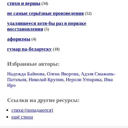
стихи и вершы
(34)
не самые серьёзные произведения
(52)
удалявшееся хотя-бы раз в порядке
восстановления
(5)
афоризмы
(4)
гумар па-беларуску
(18)
Избранные авторы:
Надежда Байнова
,
Олена Яворова
,
Адэля Смажань-
Патэльня
,
Николай Крупин
,
Нероли Ултарика
,
Има
Иро
Ссылки на другие ресурсы:
стихи (попадаются)
ещё стихи