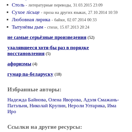
Столь
- литературные переводы, 31.03.2015 23:09
Сухое лiсьце
- проза на других языках, 27.10.2014 10:59
Любовная лирика
- байки, 02.07.2014 00:33
Тытунёвы дым
- стихи, 15.07.2013 20:24
не самые серьёзные произведения
(52)
удалявшееся хотя-бы раз в порядке
восстановления
(5)
афоризмы
(4)
гумар па-беларуску
(18)
Избранные авторы:
Надежда Байнова
,
Олена Яворова
,
Адэля Смажань-
Патэльня
,
Николай Крупин
,
Нероли Ултарика
,
Има
Иро
Ссылки на другие ресурсы: