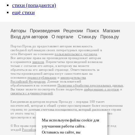
стихи (попадаются)
ещё стихи
Авторы
Произведения
Рецензии
Поиск
Магазин
Вход для авторов
О портале
Стихи.ру
Проза.ру
Портал Проза.ру предоставляет авторам возможность
свободной публикации своих литературных произведений в
сети Интернет на основании
пользовательского договора
.
Все авторские права на произведения принадлежат авторам
и охраняются
законом
. Перепечатка произведений возможна
только с согласия его автора, к которому вы можете
обратиться на его авторской странице. Ответственность за
тексты произведений авторы несут самостоятельно на
основании
правил публикации
и
законодательства
Российской Федерации
. Данные пользователей
обрабатываются на основании
Политики обработки персональных данных
.
Вы также можете посмотреть более подробную
информацию о портале
и
связаться с администрацией
.
Ежедневная аудитория портала Проза.ру – порядка 100 тысяч
посетителей, которые в общей сумме просматривают более полумиллиона
страниц по данным счетчика посещаемости, который расположен справа
от этого текста. В каждой графе указано по две цифры: количество
просмотров и количество посетителей.
Мы используем файлы cookie для
© Все права принадлежат авторам, 2000-2026. Портал работает под
улучшения работы сайта.
эгидой
Российского союза писателей
.
18+
Оставаясь на сайте, вы