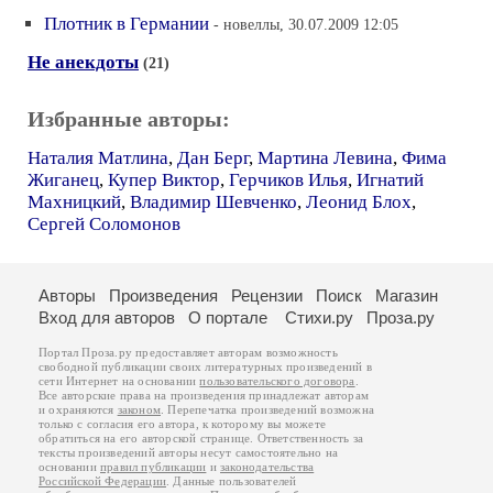
Плотник в Германии
- новеллы, 30.07.2009 12:05
Не анекдоты
(21)
Избранные авторы:
Наталия Матлина
,
Дан Берг
,
Мартина Левина
,
Фима
Жиганец
,
Купер Виктор
,
Герчиков Илья
,
Игнатий
Махницкий
,
Владимир Шевченко
,
Леонид Блох
,
Сергей Соломонов
Авторы
Произведения
Рецензии
Поиск
Магазин
Вход для авторов
О портале
Стихи.ру
Проза.ру
Портал Проза.ру предоставляет авторам возможность
свободной публикации своих литературных произведений в
сети Интернет на основании
пользовательского договора
.
Все авторские права на произведения принадлежат авторам
и охраняются
законом
. Перепечатка произведений возможна
только с согласия его автора, к которому вы можете
обратиться на его авторской странице. Ответственность за
тексты произведений авторы несут самостоятельно на
основании
правил публикации
и
законодательства
Российской Федерации
. Данные пользователей