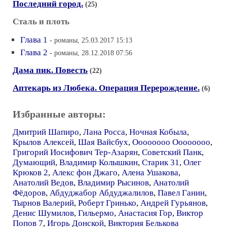
Последний город.
(25)
Сталь и плоть
Глава 1
- романы, 25.03.2017 15:13
Глава 2
- романы, 28.12.2018 07:56
Дама пик. Повесть
(22)
Аптекарь из Любека. Операция Перерождение.
(6)
Избранные авторы:
Дмитрий Шапиро
,
Лана Росса
,
Ночная Кобыла
,
Крылов Алексей
,
Шая Вайсбух
,
Оооооооо Оооооооо
,
Григорий Иосифович Тер-Азарян
,
Советский Панк
,
Думающий
,
Владимир Колышкин
,
Старик 31
,
Олег
Крюков 2
,
Алекс фон Джаго
,
Алена Ушакова
,
Анатолий Ведов
,
Владимир Рысинов
,
Анатолий
Фёдоров
,
Абдуджабор Абдуджалилов
,
Павел Ганин
,
Тырнов Валерий
,
Роберт Гринько
,
Андрей Гурьянов
,
Денис Шумилов
,
Гильермо
,
Анастасия Гор
,
Виктор
Попов 7
,
Игорь Донской
,
Виктория Белькова