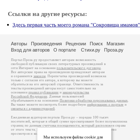
Ссылки на другие ресурсы:
Здесь первая часть моего романа "Сокровища имамов"
Авторы
Произведения
Рецензии
Поиск
Магазин
Вход для авторов
О портале
Стихи.ру
Проза.ру
Портал Проза.ру предоставляет авторам возможность
свободной публикации своих литературных произведений в
сети Интернет на основании
пользовательского договора
.
Все авторские права на произведения принадлежат авторам
и охраняются
законом
. Перепечатка произведений возможна
только с согласия его автора, к которому вы можете
обратиться на его авторской странице. Ответственность за
тексты произведений авторы несут самостоятельно на
основании
правил публикации
и
законодательства
Российской Федерации
. Данные пользователей
обрабатываются на основании
Политики обработки персональных данных
.
Вы также можете посмотреть более подробную
информацию о портале
и
связаться с администрацией
.
Ежедневная аудитория портала Проза.ру – порядка 100 тысяч
посетителей, которые в общей сумме просматривают более полумиллиона
страниц по данным счетчика посещаемости, который расположен справа
от этого текста. В каждой графе указано по две цифры: количество
просмотров и количество посетителей.
Мы используем файлы cookie для