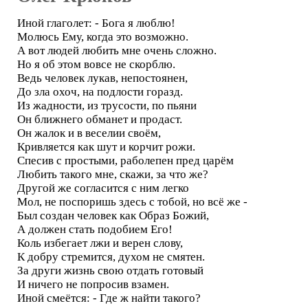
Иной глаголет: - Бога я люблю!
Молюсь Ему, когда это возможно.
А вот людей любить мне очень сложно.
Но я об этом вовсе не скорблю.
Ведь человек лукав, непостоянен,
До зла охоч, на подлости горазд.
Из жадности, из трусости, по пьяни
Он ближнего обманет и продаст.
Он жалок и в веселии своём,
Кривляется как шут и корчит рожи.
Спесив с простыми, раболепен пред царём
Любить такого мне, скажи, за что же?
Другой же согласится с ним легко
Мол, не поспоришь здесь с тобой, но всё же -
Был создан человек как Образ Божий,
А должен стать подобием Его!
Коль избегает лжи и верен слову,
К добру стремится, духом не смятен.
За други жизнь свою отдать готовый
И ничего не попросив взамен.
Иной смеётся: - Где ж найти такого?