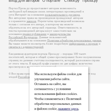
Вход для авторов
О портале
Стихи.ру
Проза.ру
Портал Проза.ру предоставляет авторам возможность
свободной публикации своих литературных произведений в
сети Интернет на основании
пользовательского договора
.
Все авторские права на произведения принадлежат авторам
и охраняются
законом
. Перепечатка произведений возможна
только с согласия его автора, к которому вы можете
обратиться на его авторской странице. Ответственность за
тексты произведений авторы несут самостоятельно на
основании
правил публикации
и
законодательства
Российской Федерации
. Данные пользователей
обрабатываются на основании
Политики обработки персональных данных
.
Вы также можете посмотреть более подробную
информацию о портале
и
связаться с администрацией
.
Ежедневная аудитория портала Проза.ру – порядка 100 тысяч
посетителей, которые в общей сумме просматривают более полумиллиона
страниц по данным счетчика посещаемости, который расположен справа
от этого текста. В каждой графе указано по две цифры: количество
просмотров и количество посетителей.
© Все права принадлежат авторам, 2000-2026. Портал работает под
Мы используем файлы cookie для
эгидой
Российского союза писателей
.
18+
улучшения работы сайта.
Оставаясь на сайте, вы
соглашаетесь с условиями
использования файлов cookies.
Чтобы ознакомиться с Политикой
обработки персональных данных
и файлов cookie,
нажмите здесь
.