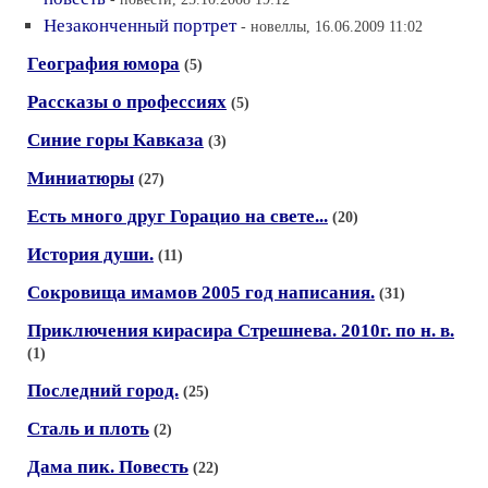
Незаконченный портрет
- новеллы, 16.06.2009 11:02
География юмора
(5)
Рассказы о профессиях
(5)
Синие горы Кавказа
(3)
Миниатюры
(27)
Есть много друг Горацио на свете...
(20)
История души.
(11)
Сокровища имамов 2005 год написания.
(31)
Приключения кирасира Стрешнева. 2010г. по н. в.
(1)
Последний город.
(25)
Сталь и плоть
(2)
Дама пик. Повесть
(22)