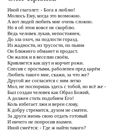
Иной глаголет: - Бога я люблю!
Молюсь Ему, когда это возможно.
А вот людей любить мне очень сложно.
Но я об этом вовсе не скорблю.
Ведь человек лукав, непостоянен,
До зла охоч, на подлости горазд.
Из жадности, из трусости, по пьяни
Он ближнего обманет и продаст.
Он жалок и в веселии своём,
Кривляется как шут и корчит рожи.
Спесив с простыми, раболепен пред царём
Любить такого мне, скажи, за что же?
Другой же согласится с ним легко
Мол, не поспоришь здесь с тобой, но всё же -
Был создан человек как Образ Божий,
А должен стать подобием Его!
Коль избегает лжи и верен слову,
К добру стремится, духом не смятен.
За други жизнь свою отдать готовый
И ничего не попросив взамен.
Иной смеётся: - Где ж найти такого?