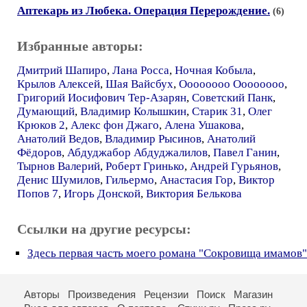
Аптекарь из Любека. Операция Перерождение.
(6)
Избранные авторы:
Дмитрий Шапиро
,
Лана Росса
,
Ночная Кобыла
,
Крылов Алексей
,
Шая Вайсбух
,
Оооооооо Оооооооо
,
Григорий Иосифович Тер-Азарян
,
Советский Панк
,
Думающий
,
Владимир Колышкин
,
Старик 31
,
Олег
Крюков 2
,
Алекс фон Джаго
,
Алена Ушакова
,
Анатолий Ведов
,
Владимир Рысинов
,
Анатолий
Фёдоров
,
Абдуджабор Абдуджалилов
,
Павел Ганин
,
Тырнов Валерий
,
Роберт Гринько
,
Андрей Гурьянов
,
Денис Шумилов
,
Гильермо
,
Анастасия Гор
,
Виктор
Попов 7
,
Игорь Донской
,
Виктория Белькова
Ссылки на другие ресурсы:
Здесь первая часть моего романа "Сокровища имамов"
Авторы
Произведения
Рецензии
Поиск
Магазин