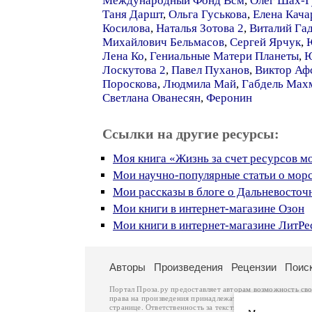
Международный Фонд Всм
,
Олег Шах-Г
Таня Даршт
,
Ольга Гуськова
,
Елена Кача
Косилова
,
Наталья Зотова 2
,
Виталий Га
Михайлович Бельмасов
,
Сергей Ярчук
,
Лена Ко
,
Гениальные Матери Планеты
,
Ю
Лоскутова 2
,
Павел Пуханов
,
Виктор Аф
Пороскова
,
Людмила Май
,
Габдель Мах
Светлана Ованесян
,
Феронин
Ссылки на другие ресурсы:
Моя книга «Жизнь за счет ресурсов м
Мои научно-популярные статьи о мор
Мои рассказы в блоге о Дальневосточ
Мои книги в интернет-магазине Озон
Мои книги в интернет-магазине ЛитРе
Авторы
Произведения
Рецензии
Поис
Портал Проза.ру предоставляет авторам возможность св
права на произведения принадлежат авторам и охраняют
странице. Ответственность за тексты произведений авто