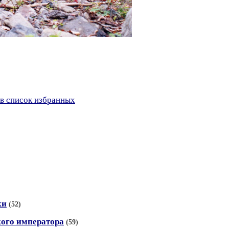
в список избранных
ки
(52)
кого императора
(59)