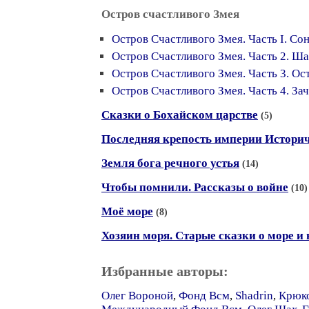
Остров счастливого Змея
Остров Счастливого Змея. Часть I. Со
Остров Счастливого Змея. Часть 2. Ш
Остров Счастливого Змея. Часть 3. Ос
Остров Счастливого Змея. Часть 4. За
Сказки о Бохайском царстве
(5)
Последняя крепость империи Истори
Земля бога речного устья
(14)
Чтобы помнили. Рассказы о войне
(10)
Моё море
(8)
Хозяин моря. Старые сказки о море и 
Избранные авторы:
Олег Вороной
,
Фонд Всм
,
Shadrin
,
Крюк