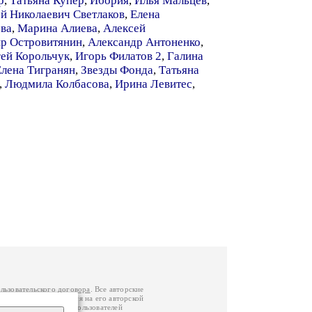
р
,
Татьяна Купер
,
Ибория
,
Илья Мальцев
,
й Николаевич Светлаков
,
Елена
ва
,
Марина Алиева
,
Алексей
р Островитянин
,
Александр Антоненко
,
ей Корольчук
,
Игорь Филатов 2
,
Галина
Елена Тигранян
,
Звезды Фонда
,
Татьяна
,
Людмила Колбасова
,
Ирина Левитес
,
льзовательского договора
. Все авторские
у вы можете обратиться на его авторской
й Федерации
. Данные пользователей