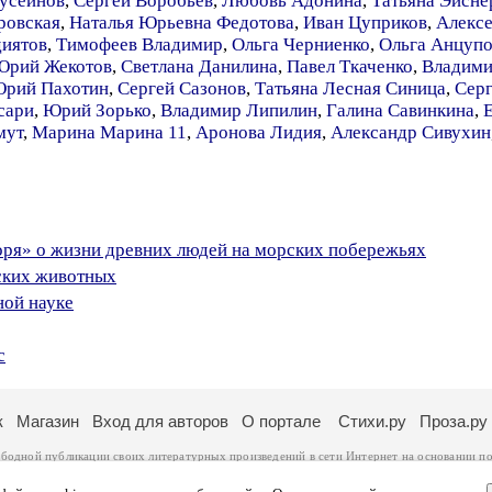
усейнов
,
Сергей Воробьёв
,
Любовь Адонина
,
Татьяна Эйсне
ровская
,
Наталья Юрьевна Федотова
,
Иван Цуприков
,
Алексе
диятов
,
Тимофеев Владимир
,
Ольга Черниенко
,
Ольга Анцупо
Юрий Жекотов
,
Светлана Данилина
,
Павел Ткаченко
,
Владими
рий Пахотин
,
Сергей Сазонов
,
Татьяна Лесная Синица
,
Серг
сари
,
Юрий Зорько
,
Владимир Липилин
,
Галина Савинкина
,
мут
,
Марина Марина 11
,
Аронова Лидия
,
Александр Сивухин
оря» о жизни древних людей на морских побережьях
ских животных
ной науке
с
к
Магазин
Вход для авторов
О портале
Стихи.ру
Проза.ру
ободной публикации своих литературных произведений в сети Интернет на основании
по
ся
законом
. Перепечатка произведений возможна только с согласия его автора, к котором
ры несут самостоятельно на основании
правил публикации
и
законодательства Российско