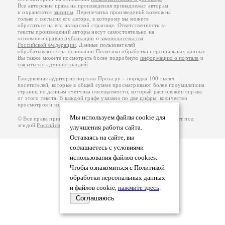
Все авторские права на произведения принадлежат авторам
и охраняются
законом
. Перепечатка произведений возможна
только с согласия его автора, к которому вы можете
обратиться на его авторской странице. Ответственность за
тексты произведений авторы несут самостоятельно на
основании
правил публикации
и
законодательства
Российской Федерации
. Данные пользователей
обрабатываются на основании
Политики обработки персональных данных
.
Вы также можете посмотреть более подробную
информацию о портале
и
связаться с администрацией
.
Ежедневная аудитория портала Проза.ру – порядка 100 тысяч
посетителей, которые в общей сумме просматривают более полумиллиона
страниц по данным счетчика посещаемости, который расположен справа
от этого текста. В каждой графе указано по две цифры: количество
просмотров и количество посетителей.
Мы используем файлы cookie для
© Все права принадлежат авторам, 2000-2026. Портал работает под
эгидой
Российского союза писателей
.
18+
улучшения работы сайта.
Оставаясь на сайте, вы
соглашаетесь с условиями
использования файлов cookies.
Чтобы ознакомиться с Политикой
обработки персональных данных
и файлов cookie,
нажмите здесь
.
Соглашаюсь