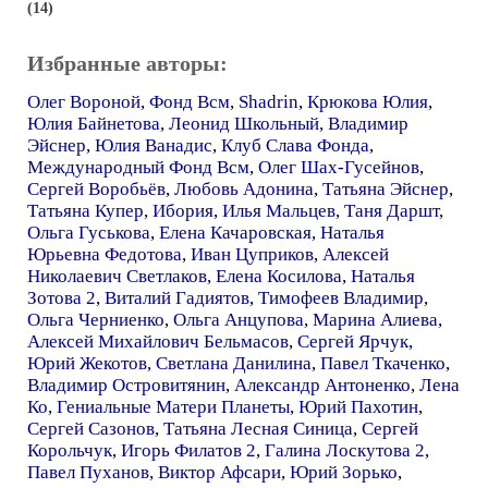
(14)
Избранные авторы:
Олег Вороной
,
Фонд Всм
,
Shadrin
,
Крюкова Юлия
,
Юлия Байнетова
,
Леонид Школьный
,
Владимир
Эйснер
,
Юлия Ванадис
,
Клуб Слава Фонда
,
Международный Фонд Всм
,
Олег Шах-Гусейнов
,
Сергей Воробьёв
,
Любовь Адонина
,
Татьяна Эйснер
,
Татьяна Купер
,
Ибория
,
Илья Мальцев
,
Таня Даршт
,
Ольга Гуськова
,
Елена Качаровская
,
Наталья
Юрьевна Федотова
,
Иван Цуприков
,
Алексей
Николаевич Светлаков
,
Елена Косилова
,
Наталья
Зотова 2
,
Виталий Гадиятов
,
Тимофеев Владимир
,
Ольга Черниенко
,
Ольга Анцупова
,
Марина Алиева
,
Алексей Михайлович Бельмасов
,
Сергей Ярчук
,
Юрий Жекотов
,
Светлана Данилина
,
Павел Ткаченко
,
Владимир Островитянин
,
Александр Антоненко
,
Лена
Ко
,
Гениальные Матери Планеты
,
Юрий Пахотин
,
Сергей Сазонов
,
Татьяна Лесная Синица
,
Сергей
Корольчук
,
Игорь Филатов 2
,
Галина Лоскутова 2
,
Павел Пуханов
,
Виктор Афсари
,
Юрий Зорько
,