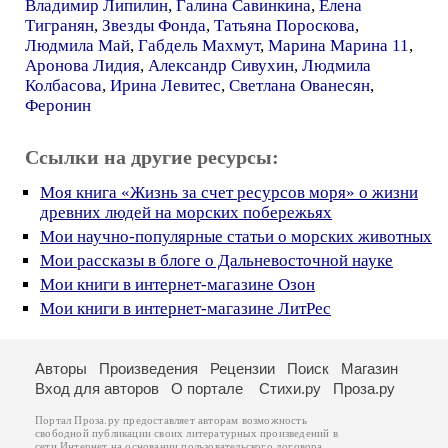
Владимир Липилин
,
Галина Савинкина
,
Елена
Тигранян
,
Звезды Фонда
,
Татьяна Пороскова
,
Людмила Май
,
Габдель Махмут
,
Марина Марина 11
,
Аронова Лидия
,
Александр Сивухин
,
Людмила
Колбасова
,
Ирина Левитес
,
Светлана Ованесян
,
Феронин
Ссылки на другие ресурсы:
Моя книга «Жизнь за счет ресурсов моря» о жизни
древних людей на морских побережьях
Мои научно-популярные статьи о морских животных
Мои рассказы в блоге о Дальневосточной науке
Мои книги в интернет-магазине Озон
Мои книги в интернет-магазине ЛитРес
Авторы
Произведения
Рецензии
Поиск
Магазин
Вход для авторов
О портале
Стихи.ру
Проза.ру
Портал Проза.ру предоставляет авторам возможность
свободной публикации своих литературных произведений в
сети Интернет на основании
пользовательского договора
.