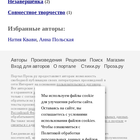
Незавершёнка
(2)
Совместное творчество
(1)
Избранные авторы:
Натия Квави
,
Анна Польская
Авторы
Произведения
Рецензии
Поиск
Магазин
Вход для авторов
О портале
Стихи.ру
Проза.ру
Портал Проза.ру предоставляет авторам возможность
свободной публикации своих литературных произведений в
сети Интернет на основании
пользовательского договора
.
Все авторские права на произведения принадлежат авторам
и охраняются
законом
. Перепечатка произведений возможна
Мы используем файлы cookie
только с согласия его автора, к которому вы можете
обратиться на его авторской странице. Ответственность за
для улучшения работы сайта.
тексты произведений авторы несут самостоятельно на
Оставаясь на сайте, вы
основании
правил публикации
и
законодательства
Российской Федерации
. Данные пользователей
соглашаетесь с условиями
обрабатываются на основании
Политики обработки персональных данных
.
использования файлов cookies.
Вы также можете посмотреть более подробную
информацию о портале
и
связаться с администрацией
.
Чтобы ознакомиться с
Политикой обработки
Ежедневная аудитория портала Проза.ру – порядка 100 тысяч
посетителей, которые в общей сумме просматривают более полумиллиона
персональных данных и файлов