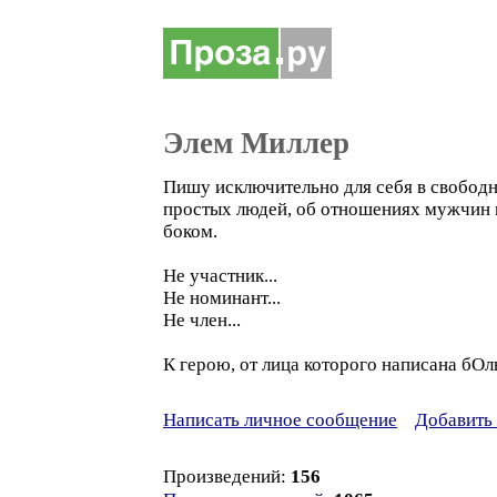
Элем Миллер
Пишу исключительно для себя в свободн
простых людей, об отношениях мужчин и
боком.
Не участник...
Не номинант...
Не член...
К герою, от лица которого написана бО
Написать личное сообщение
Добавить 
Произведений:
156