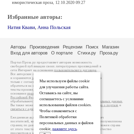
юмористическая проза, 12.10.2020 09:27
Избранные авторы:
Натия Квави
,
Анна Польская
Авторы
Произведения
Рецензии
Поиск
Магазин
Вход для авторов
О портале
Стихи.ру
Проза.ру
Портал Проза.ру предоставляет авторам возможность
свободной публикации своих литературных произведений в
сети Интернет на основании
пользовательского договора
.
Все авторские права на произведения принадлежат авторам
и охраняются
законом
. Перепечатка произведений возможна
Мы используем файлы cookie
только с согласия его автора, к которому вы можете
обратиться на его авторской странице. Ответственность за
для улучшения работы сайта.
тексты произведений авторы несут самостоятельно на
Оставаясь на сайте, вы
основании
правил публикации
и
законодательства
Российской Федерации
. Данные пользователей
соглашаетесь с условиями
обрабатываются на основании
Политики обработки персональных данных
.
использования файлов cookies.
Вы также можете посмотреть более подробную
информацию о портале
и
связаться с администрацией
.
Чтобы ознакомиться с
Политикой обработки
Ежедневная аудитория портала Проза.ру – порядка 100 тысяч
посетителей, которые в общей сумме просматривают более полумиллиона
персональных данных и файлов
страниц по данным счетчика посещаемости, который расположен справа
cookie,
нажмите здесь
.
от этого текста. В каждой графе указано по две цифры: количество
просмотров и количество посетителей.