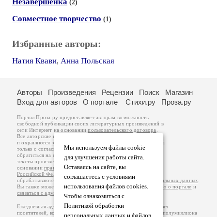
Незавершёнка
(2)
Совместное творчество
(1)
Избранные авторы:
Натия Квави
,
Анна Польская
Авторы
Произведения
Рецензии
Поиск
Магазин
Вход для авторов
О портале
Стихи.ру
Проза.ру
Портал Проза.ру предоставляет авторам возможность
свободной публикации своих литературных произведений в
сети Интернет на основании
пользовательского договора
.
Все авторские права на произведения принадлежат авторам
и охраняются
законом
. Перепечатка произведений возможна
Мы используем файлы cookie
только с согласия его автора, к которому вы можете
обратиться на его авторской странице. Ответственность за
для улучшения работы сайта.
тексты произведений авторы несут самостоятельно на
Оставаясь на сайте, вы
основании
правил публикации
и
законодательства
Российской Федерации
. Данные пользователей
соглашаетесь с условиями
обрабатываются на основании
Политики обработки персональных данных
.
использования файлов cookies.
Вы также можете посмотреть более подробную
информацию о портале
и
связаться с администрацией
.
Чтобы ознакомиться с
Политикой обработки
Ежедневная аудитория портала Проза.ру – порядка 100 тысяч
посетителей, которые в общей сумме просматривают более полумиллиона
персональных данных и файлов