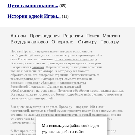
Пути самопознания...
(65)
История одной Игры...
(11)
Авторы
Произведения
Рецензии
Поиск
Магазин
Вход для авторов
О портале
Стихи.ру
Проза.ру
Портал Проза.ру предоставляет авторам возможность
свободной публикации своих литературных произведений в
сети Интернет на основании
пользовательского договора
.
Все авторские права на произведения принадлежат авторам
и охраняются
законом
. Перепечатка произведений возможна
только с согласия его автора, к которому вы можете
обратиться на его авторской странице. Ответственность за
тексты произведений авторы несут самостоятельно на
основании
правил публикации
и
законодательства
Российской Федерации
. Данные пользователей
обрабатываются на основании
Политики обработки персональных данных
.
Вы также можете посмотреть более подробную
информацию о портале
и
связаться с администрацией
.
Ежедневная аудитория портала Проза.ру – порядка 100 тысяч
посетителей, которые в общей сумме просматривают более полумиллиона
страниц по данным счетчика посещаемости, который расположен справа
от этого текста. В каждой графе указано по две цифры: количество
просмотров и количество посетителей.
Мы используем файлы cookie для
© Все права принадлежат авторам, 2000-2026. Портал работает под
улучшения работы сайта.
эгидой
Российского союза писателей
.
18+